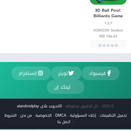
3D Ball Pool:
Billiards Game
1.2.7
HORIZON Studios
186.42 MB
فيسبوك
تويتر
إنستغرام
لينكد إن
© 2025 - كل الحقوق محفوظة -
الاندرويد بلاي alandroidplay
تحميل التطبيقات
إخلاء المسؤولية
DMCA
الخصوصية
من نحن
الشروط
اتصل بنا