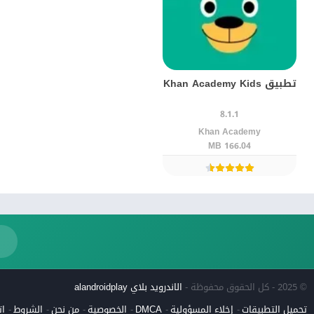
تطبيق Khan Academy Kids
8.1.1
Khan Academy
166.04 MB
© 2025 - كل الحقوق محفوظة -
الاندرويد بلاي alandroidplay
تحميل التطبيقات
إخلاء المسؤولية
DMCA
الخصوصية
من نحن
الشروط
ات