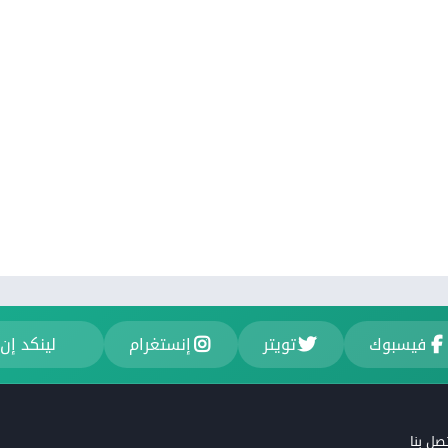
فيسبوك
تويتر
إنستغرام
لينكد إن
صل بنا