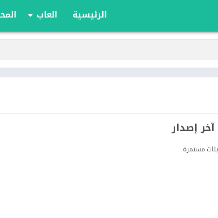
الرئيسية
العاب
المحا
ألعاب الألواح
ألعاب الأدوار
أوراق اللعب
الألعاب الإستراتيج
الحركة
الرياضة
السباقات
تعليمية
الألغاز