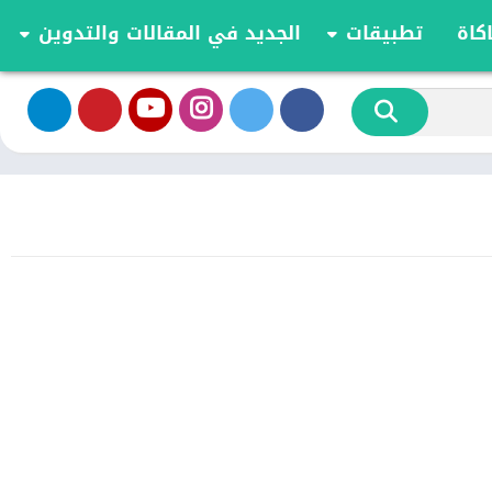
كاة
تطبيقات
الجديد في المقالات والتدوين
الموسيقى والصوت
تحديثات وأخبار أندرويد
أدوات الفيديو
مقارنة وشرح العاب اندرويد
تخصيص
مراجعة ومقارنة تطبيقات أندرويد
ية
الكتب والمراجع
أعمال
ترفيه
اجتماعي
شؤون مالية
الأدوات
طعام ومشروب
الإنتاجية
الاتصال
الصحة واللياقة البدنية