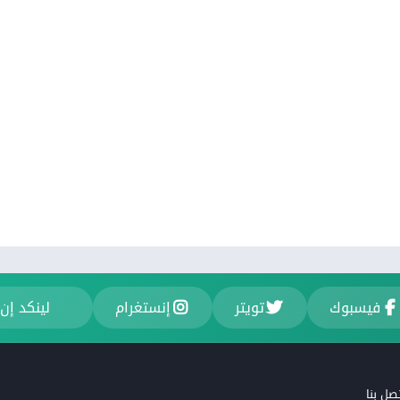
فيسبوك
تويتر
إنستغرام
لينكد إن
صل بنا