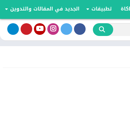
كاة
تطبيقات
الجديد في المقالات والتدوين
الموسيقى والصوت
تحديثات وأخبار أندرويد
أدوات الفيديو
مقارنة وشرح العاب اندرويد
تخصيص
مراجعة ومقارنة تطبيقات أندرويد
ية
الكتب والمراجع
أعمال
ترفيه
اجتماعي
شؤون مالية
الأدوات
طعام ومشروب
الإنتاجية
الاتصال
الصحة واللياقة البدنية