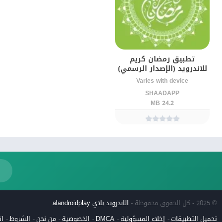
تطبيق رمضان كريم
للاندرويد (الإصدار الرسمي)
Varies with device
SHAADAPP
24.2 MB
© 2025 - كل الحقوق محفوظة -
الاندرويد بلاي alandroidplay
تحميل التطبيقات
إخلاء المسؤولية
DMCA
الخصوصية
من نحن
الشروط
ات