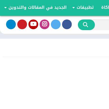
كاة
تطبيقات
الجديد في المقالات والتدوين
الموسيقى والصوت
تحديثات وأخبار أندرويد
أدوات الفيديو
مقارنة وشرح العاب اندرويد
تخصيص
مراجعة ومقارنة تطبيقات أندرويد
ية
الكتب والمراجع
أعمال
ترفيه
اجتماعي
شؤون مالية
الأدوات
طعام ومشروب
الإنتاجية
الاتصال
الصحة واللياقة البدنية