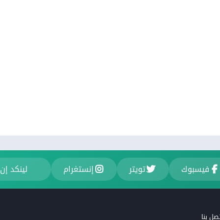
فيسبوك
تويتر
إنستغرام
لينكد إن
صل بنا