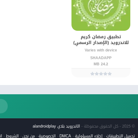
تطبيق رمضان كريم
للاندرويد (الإصدار الرسمي)
Varies with device
SHAADAPP
24.2 MB
© 2025 - كل الحقوق محفوظة -
الاندرويد بلاي alandroidplay
تحميل التطبيقات
إخلاء المسؤولية
DMCA
الخصوصية
من نحن
الشروط
ات