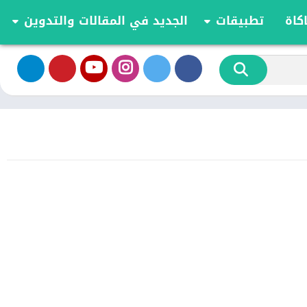
كاة
تطبيقات
الجديد في المقالات والتدوين
الموسيقى والصوت
تحديثات وأخبار أندرويد
أدوات الفيديو
مقارنة وشرح العاب اندرويد
تخصيص
مراجعة ومقارنة تطبيقات أندرويد
ية
الكتب والمراجع
أعمال
ترفيه
اجتماعي
شؤون مالية
الأدوات
طعام ومشروب
الإنتاجية
الاتصال
الصحة واللياقة البدنية