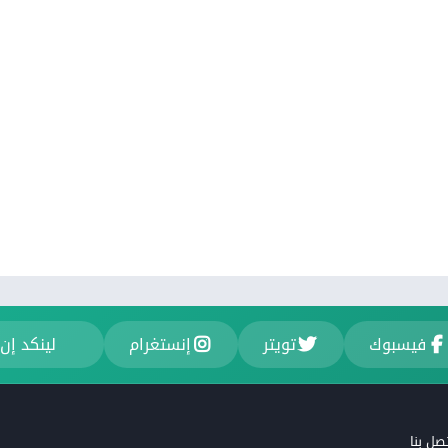
فيسبوك
تويتر
إنستغرام
لينكد إن
صل بنا