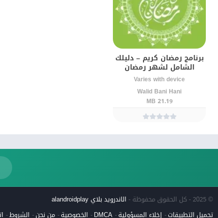
برنامج رمضان كريم – دليلك
الشامل لشهر رمضان
Varies with device
Walid Bani Hani
21.19 MB
© 2025 - كل الحقوق محفوظة -
الاندرويد بلاي alandroidplay
تحميل التطبيقات
إخلاء المسؤولية
DMCA
الخصوصية
من نحن
الشروط
ات