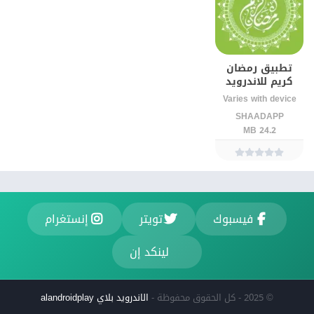
تطبيق رمضان
كريم للاندرويد
(الإصدار الرسمي)
Varies with device
SHAADAPP
24.2 MB
فيسبوك
تويتر
إنستغرام
لينكد إن
© 2025 - كل الحقوق محفوظة -
الاندرويد بلاي alandroidplay