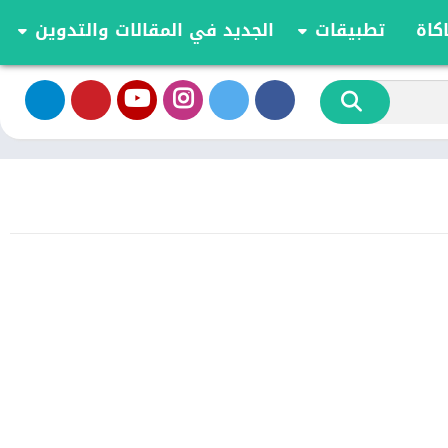
كاة
تطبيقات
الجديد في المقالات والتدوين
الموسيقى والصوت
تحديثات وأخبار أندرويد
أدوات الفيديو
مقارنة وشرح العاب اندرويد
تخصيص
مراجعة ومقارنة تطبيقات أندرويد
ية
الكتب والمراجع
أعمال
ترفيه
اجتماعي
شؤون مالية
الأدوات
طعام ومشروب
الإنتاجية
الاتصال
الصحة واللياقة البدنية