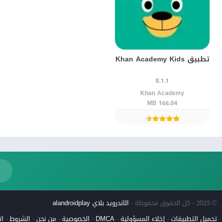
تطبيق Khan Academy Kids
8.1.1
Khan Academy
166.04 MB
© 2025 - كل الحقوق محفوظة -
الاندرويد بلاي alandroidplay
تحميل التطبيقات
إخلاء المسؤولية
DMCA
الخصوصية
من نحن
الشروط
ات