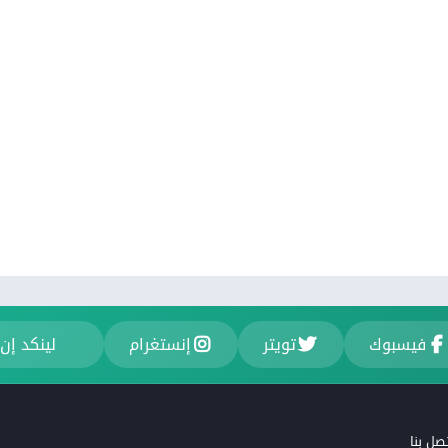
فيسبوك
تويتر
إنستغرام
لينكد إن
صل بنا