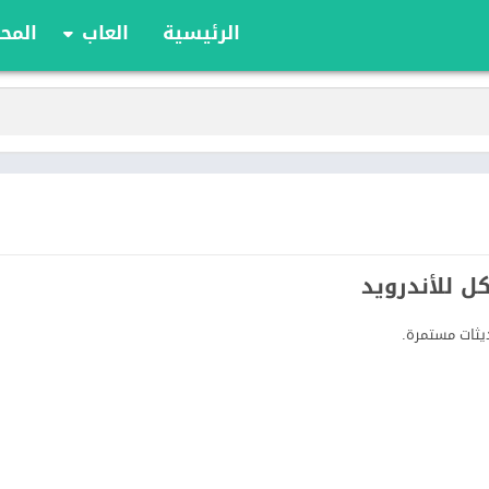
الرئيسية
العاب
المحا
ألعاب الألواح
ألعاب الأدوار
أوراق اللعب
الألعاب الإستراتيج
الحركة
الرياضة
السباقات
تعليمية
الألغاز