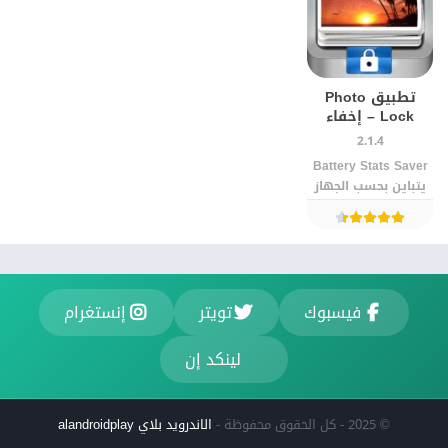
تطبيق Photo
Lock – إخفاء
الصور للاندرويد
2.1.4
Battery Stats Saver‏
يتباين بحسب الجهاز
فيسبوك
تويتر
إنستغرام
لينكد إن
© 2025 - كل الحقوق محفوظة -
الاندرويد بلاي alandroidplay