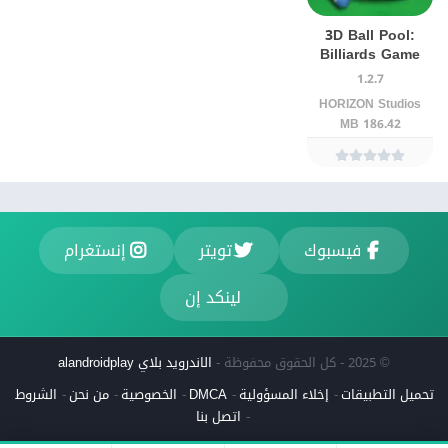
3D Ball Pool:
Billiards Game
1.2.7
HORIZON Studios
186.42 MB
فيسبوك
تويتر
إنستغرام
لينكد إن
© 2025 - كل الحقوق محفوظة -
الاندرويد بلاي alandroidplay
تحميل التطبيقات
إخلاء المسؤولية
DMCA
الخصوصية
من نحن
الشروط
اتصل بنا