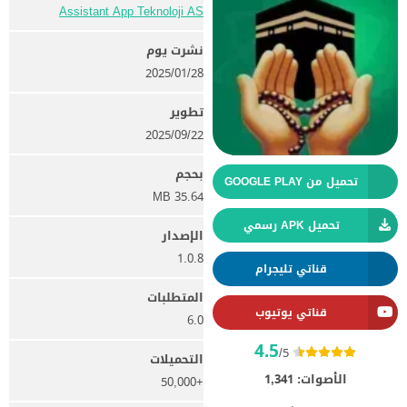
Assistant App Teknoloji AS
نشرت يوم
28‏/01‏/2025
تطوير
22‏/09‏/2025
بحجم
تحميل من GOOGLE PLAY
35.64 MB
تحميل APK رسمي
الإصدار
1.0.8
قناتي تليجرام
المتطلبات
قناتي يوتيوب
6.0
4.5
/5
التحميلات
الأصوات:
1,341
+50,000