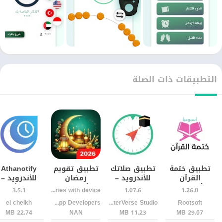
التطبيقات ذات الصلة
تطبيق ختمة
تطبيق صلاتك
تطبيق تقويم
Athanotify
القرآن
للأندرويد –
رمضان
للأندرويد –
أسبوعيًا
مواقيت الصلاة
للأندرويد –
معرفة أوقات
3.5.1
Varies with device
1.07.6
1.26.0
للأندرويد |
واتجاه القبلة
أوقات الأذان
الصلاة بدقة
el cheikh
MicroApp Developers
JupiterVerse Studio
Rootsoft
التزم بالقراءة
بدقة
بدقة وتنبيهات
وتنبيهات
22.74 MB
NAN
11.23 MB
29.07 MB
دون انقطاع
يومية
يومية