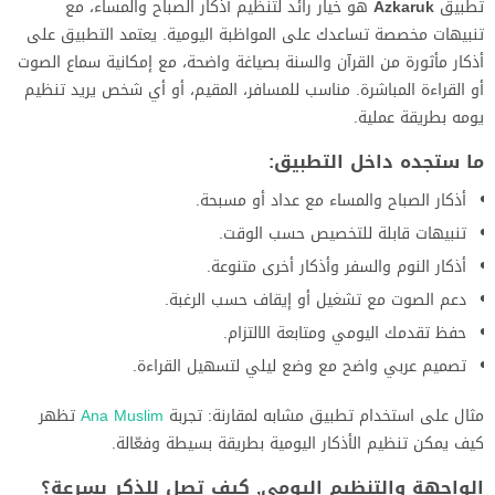
تطبيق
Azkaruk
هو خيار رائد لتنظيم أذكار الصباح والمساء، مع
تنبيهات مخصصة تساعدك على المواظبة اليومية. يعتمد التطبيق على
أذكار مأثورة من القرآن والسنة بصياغة واضحة، مع إمكانية سماع الصوت
أو القراءة المباشرة. مناسب للمسافر، المقيم، أو أي شخص يريد تنظيم
يومه بطريقة عملية.
ما ستجده داخل التطبيق:
أذكار الصباح والمساء مع عداد أو مسبحة.
تنبيهات قابلة للتخصيص حسب الوقت.
أذكار النوم والسفر وأذكار أخرى متنوعة.
دعم الصوت مع تشغيل أو إيقاف حسب الرغبة.
حفظ تقدمك اليومي ومتابعة الالتزام.
تصميم عربي واضح مع وضع ليلي لتسهيل القراءة.
مثال على استخدام تطبيق مشابه لمقارنة: تجربة
Ana Muslim
تظهر
كيف يمكن تنظيم الأذكار اليومية بطريقة بسيطة وفعّالة.
الواجهة والتنظيم اليومي, كيف تصل للذكر بسرعة؟