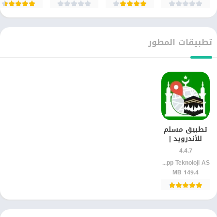
تطبيقات المطور
تطبيق مسلم
للأندرويد |
رمضان كريم،
4.4.7
أذان، واتجاه
Assistant App Teknoloji AS
القبلة
149.4 MB