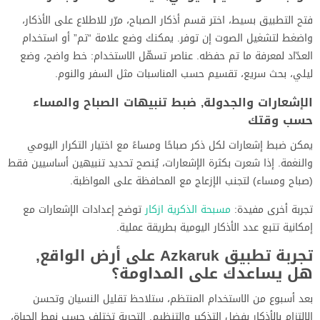
فتح التطبيق بسيط، اختر قسم أذكار الصباح، مرّر للاطلاع على الأذكار،
واضغط لتشغيل الصوت إن توفر. يمكنك وضع علامة “تم” أو استخدام
العدّاد لمعرفة ما تم حفظه. عناصر تسهّل الاستخدام: خط واضح، وضع
ليلي، بحث سريع، تقسيم حسب المناسبات مثل السفر والنوم.
الإشعارات والجدولة, ضبط تنبيهات الصباح والمساء
حسب وقتك
يمكن ضبط إشعارات لكل ذكر صباحًا ومساءً مع اختيار التكرار اليومي
والنغمة. إذا شعرت بكثرة الإشعارات، يُنصح تحديد تنبيهين أساسيين فقط
(صباح ومساء) لتجنب الإزعاج مع المحافظة على المواظبة.
تجربة أخرى مفيدة:
مسبحة الذكرية ازكار
توضح إعدادات الإشعارات مع
إمكانية تتبع عدد الأذكار اليومية بطريقة عملية.
تجربة تطبيق Azkaruk على أرض الواقع,
هل يساعدك على المداومة؟
بعد أسبوع من الاستخدام المنتظم، ستلاحظ تقليل النسيان وتحسن
الالتزام بالأذكار بفضل التذكير والتنظيم. التجربة تختلف حسب نمط الحياة،