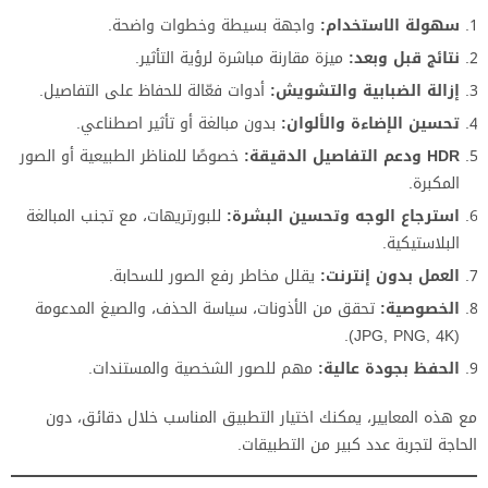
سهولة الاستخدام:
واجهة بسيطة وخطوات واضحة.
نتائج قبل وبعد:
ميزة مقارنة مباشرة لرؤية التأثير.
إزالة الضبابية والتشويش:
أدوات فعّالة للحفاظ على التفاصيل.
تحسين الإضاءة والألوان:
بدون مبالغة أو تأثير اصطناعي.
HDR ودعم التفاصيل الدقيقة:
خصوصًا للمناظر الطبيعية أو الصور
المكبرة.
استرجاع الوجه وتحسين البشرة:
للبورتريهات، مع تجنب المبالغة
البلاستيكية.
العمل بدون إنترنت:
يقلل مخاطر رفع الصور للسحابة.
الخصوصية:
تحقق من الأذونات، سياسة الحذف، والصيغ المدعومة
(JPG, PNG, 4K).
الحفظ بجودة عالية:
مهم للصور الشخصية والمستندات.
مع هذه المعايير، يمكنك اختيار التطبيق المناسب خلال دقائق، دون
الحاجة لتجربة عدد كبير من التطبيقات.