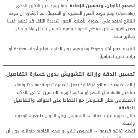
تصحيح الألوان، وتحسين الإضاءة
. كما يوجد خيار التكبير الذكي
(Upscale) لرفع جودة الصور الصغيرة أو القديمة، مع الإشارة أن جودة
النتائج تعتمد على الصورة الأصلية. الصور شديدة التلف قد تظهر فيها
بعض العيوب، لكن معظم الصور اليومية تتحسن بشكل واضح خلال
دقائق فقط.
النتيجة: صور أكثر وضوحًا وطبيعية، دون الحاجة لتعلم أدوات معقدة أو
برامج تحرير احترافية.
تحسين الدقة وإزالة التشويش بدون خسارة التفاصيل
إزالة الضوضاء المبالغ فيها قد تجعل الصورة تبدو ناعمة جدًا وتفقد
تفاصيل هامة مثل الشعر أو ملامح الوجه. التحسين الذكي بالذكاء
الاصطناعي يقلل التشويش
مع الحفاظ على الحواف والتفاصيل
الدقيقة
.
مثال: صورة ليلية لحفلة → التشويش يقل، الألوان طبيعية، الوجوه
واضحة.
لقطة شاشة قديمة → النصوص تبقى واضحة، الخلفية متوازنة، دون أن