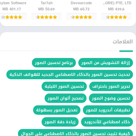
kylum Software
Tar7ah
Devourcode
PIXOCIAL TECHNOLOGY (SINGAPORE) PTE. LTD.
الهاتف
للأندرويد –
للأندرويد
إصدار
401.17 MB
50.69 MB
60.72 MB
439.6 MB
محرر صور
احترافي
العلامات
إزالة التشويش من الصور
برنامج تحسين الصور
تحديث تحسين الصور بالذكاء الاصطناعي الجديد للهواتف الذكية
تحرير الصور باحتراف
تحسين الصور الليلية
تحسين وضوح الصور
تصحيح ألوان الصور
تطبيقات أندرويد للصور
تعديل الصور بسهولة
ذكاء اصطناعي للأندرويد
زيادة دقة الصور
كيفية تثبيت تحسين الصور بالذكاء الاصطناعي على الجوال