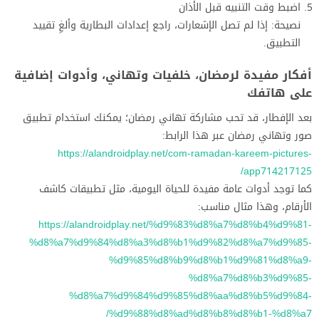
اضبط وقت التنبيه قبل الأذان
نصيحة: إذا لم تصل الإشعارات، راجع إعدادات البطارية وألغِ تقييد
التطبيق.
أفكار مفيدة لرمضان، خلفيات وتهاني، وأدوات إضافية
على هاتفك
بعد الإفطار، قد تحب مشاركة تهاني رمضان؛ يمكنك استخدام تطبيق
صور وتهاني رمضان عبر هذا الرابط:
https://alandroidplay.net/com-ramadan-kareem-pictures-
app714217125/
كما توجد أدوات عامة مفيدة للحياة اليومية، مثل تطبيقات كاشف
الأرقام، وهذا مثال مناسب:
https://alandroidplay.net/%d9%83%d8%a7%d8%b4%d9%81-
%d8%a7%d9%84%d8%a3%d8%b1%d9%82%d8%a7%d9%85-
%d9%85%d8%b9%d8%b1%d9%81%d8%a9-
%d8%a7%d8%b3%d9%85-
%d8%a7%d9%84%d9%85%d8%aa%d8%b5%d9%84-
%d9%88%d8%ad%d8%b8%d8%b1-%d8%a7/