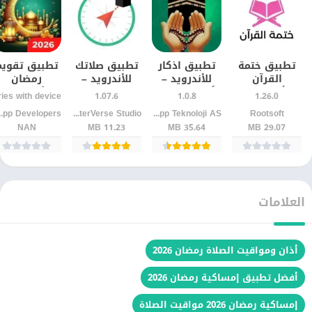
تطبيق ختمة
تطبيق اذكار
تطبيق صلاتك
تطبيق تقويم
القرآن
للأندرويد –
للأندرويد –
رمضان
أسبوعيًا
أذكار الصباح
مواقيت الصلاة
للأندرويد –
1.07.6
1.0.8
1.26.0
للأندرويد |
والمساء
واتجاه القبلة
أوقات الأذان
evelopers
JupiterVerse Studio
Assistant App Teknoloji AS
Rootsoft
التزم بالقراءة
بسهولة
بدقة
بدقة وتنبيها
NAN
11.23 MB
35.64 MB
29.07 MB
دون انقطاع
يومية
العلامات
أذان ومواقيت الصلاة رمضان 2026
أفضل تطبيق إمساكية رمضان 2026
إمساكية رمضان 2026 مواقيت الصلاة