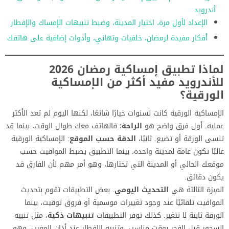
أندرويد
الإعداد لأول مرة، اختيار المدينة، وضبط تنبيهات الإمساك والإفطار
أفكار مفيدة لرمضان، خلفيات وتهاني، وأدوات إضافية على هاتفك
لماذا تطبيق إمساكية رمضان 2026
للأندرويد مفيد أكثر من الإمساكية
الورقية؟
الإمساكية الورقية كانت لسنوات خيارًا شائعًا، لكنها اليوم لم تعد الأكثر
عملية. أول فرق واضح هو
الراحة
؛ فالهاتف معك طوال الوقت، بينما قد
تنسى الورقة أو تضيع. ثانيًا،
الدقة حسب الموقع
: الإمساكية الورقية
غالبًا تكون عامة لمدينة واحدة، بينما التطبيق يضبط المواقيت حسب
موقعك الحالي أو المدينة التي تختارها، وهو أمر مهم لأن الفارق قد
يكون دقائق.
الميزة الثالثة هي
التحديث اليومي
. بعض التطبيقات تقوم بتحديث
المواقيت تلقائيًا عند وجود تغييرات موسمية أو فروق توقيت، بينما
الورقة ثابتة لا تتغير. كذلك توفر التطبيقات
تنبيهات ذكية
، مثل تنبيه
السحور قبل الفجر بوقت مناسب، وتنبيه الإفطار عند أذان المغرب، وهو