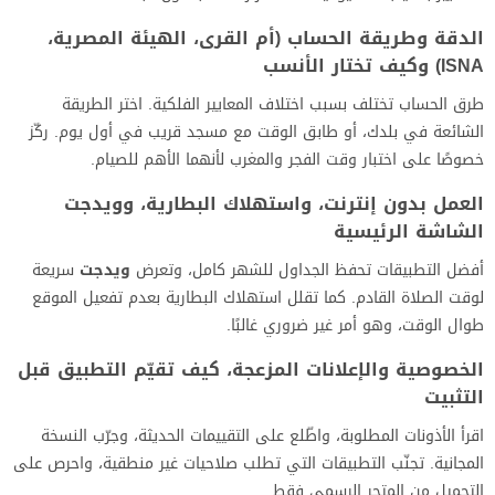
الدقة وطريقة الحساب (أم القرى، الهيئة المصرية،
ISNA) وكيف تختار الأنسب
طرق الحساب تختلف بسبب اختلاف المعايير الفلكية. اختر الطريقة
الشائعة في بلدك، أو طابق الوقت مع مسجد قريب في أول يوم. ركّز
خصوصًا على اختبار وقت الفجر والمغرب لأنهما الأهم للصيام.
العمل بدون إنترنت، واستهلاك البطارية، وويدجت
الشاشة الرئيسية
أفضل التطبيقات تحفظ الجداول للشهر كامل، وتعرض
ويدجت
سريعة
لوقت الصلاة القادم. كما تقلل استهلاك البطارية بعدم تفعيل الموقع
طوال الوقت، وهو أمر غير ضروري غالبًا.
الخصوصية والإعلانات المزعجة، كيف تقيّم التطبيق قبل
التثبيت
اقرأ الأذونات المطلوبة، واطّلع على التقييمات الحديثة، وجرّب النسخة
المجانية. تجنّب التطبيقات التي تطلب صلاحيات غير منطقية، واحرص على
التحميل من المتجر الرسمي فقط.