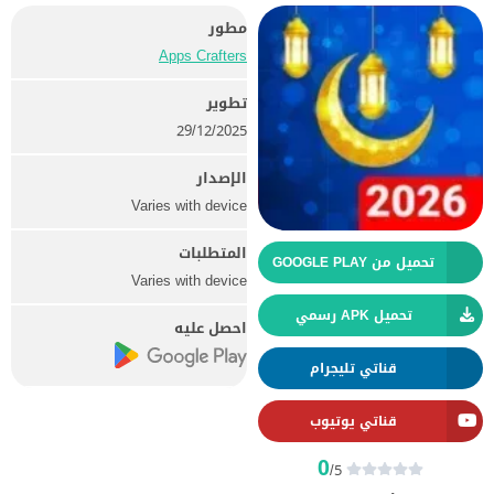
مطور
Apps Crafters
تطوير
29/12/2025
الإصدار
Varies with device
المتطلبات
تحميل من GOOGLE PLAY
Varies with device
تحميل APK رسمي
احصل عليه
قناتي تليجرام
قناتي يوتيوب
0
/5