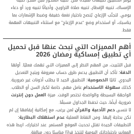
يوفّر التطبيق تنبيهات مفيدة مثل: تنبيه السحور قبل الفجر، تنبيه
الإمساك، تنبيه الإفطار، تنبيه صلاة التراويح، وأحيانًا تنبيه ورد أو دعاء
يومي. لتجنّب الإزعاج، يُنصح باختيار نغمة خفيفة وضبط الإشعارات بما
يناسبك، أو استخدام وضع “عدم الإزعاج” مع استثناء التنبيهات المهمة
فقط.
أهم المميزات التي تبحث عنها قبل تحميل
أي تطبيق إمساكية رمضان 2026
قبل التثبيت، من المهم النظر إلى المميزات التي تهمك فعليًا. أولها
الدقة
؛ تأكد أن التطبيق يدعم طرق حساب معروفة ويتيح التعديل
اليدوي. ثانيًا
الخصوصية
؛ التطبيق الجيد لا يطلب أذونات غير ضرورية.
كذلك
سهولة الاستخدام
عامل مهم، خاصة لكبار السن أو الطلاب.
الواجهة البسيطة والواضحة تختصر الوقت. ميزة
العمل دون إنترنت
ضرورية أيضًا، حيث تحفظ الجداول مسبقًا.
لا ننسى
دعم الأدعية والقرآن
لمن يرغب، مع إمكانية إيقافها إن لم
تكن بحاجة إليها. ومن النقاط العملية
عدم استهلاك البطارية
؛
التطبيقات الجيدة تقلل تحديث الموقع المستمر. عند اختيارك، اربط هذه
المعايير باحتياجاتك اليومية لتتخذ قرارًا مناسبًا دون مبالغة.