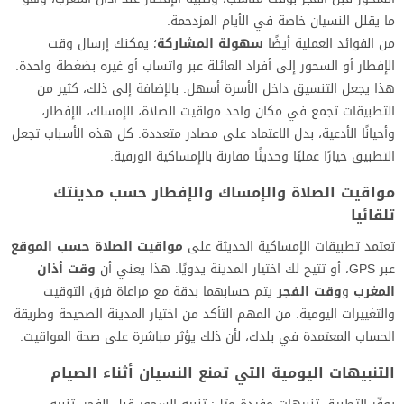
ما يقلل النسيان خاصة في الأيام المزدحمة.
من الفوائد العملية أيضًا
سهولة المشاركة
؛ يمكنك إرسال وقت
الإفطار أو السحور إلى أفراد العائلة عبر واتساب أو غيره بضغطة واحدة.
هذا يجعل التنسيق داخل الأسرة أسهل. بالإضافة إلى ذلك، كثير من
التطبيقات تجمع في مكان واحد مواقيت الصلاة، الإمساك، الإفطار،
وأحيانًا الأدعية، بدل الاعتماد على مصادر متعددة. كل هذه الأسباب تجعل
التطبيق خيارًا عمليًا وحديثًا مقارنة بالإمساكية الورقية.
مواقيت الصلاة والإمساك والإفطار حسب مدينتك
تلقائيا
تعتمد تطبيقات الإمساكية الحديثة على
مواقيت الصلاة حسب الموقع
عبر GPS، أو تتيح لك اختيار المدينة يدويًا. هذا يعني أن
وقت أذان
المغرب
و
وقت الفجر
يتم حسابهما بدقة مع مراعاة فرق التوقيت
والتغييرات اليومية. من المهم التأكد من اختيار المدينة الصحيحة وطريقة
الحساب المعتمدة في بلدك، لأن ذلك يؤثر مباشرة على صحة المواقيت.
التنبيهات اليومية التي تمنع النسيان أثناء الصيام