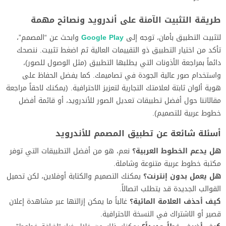
طريقة التثبيت الآمنة على أندرويد ونصائح مهمة
لتثبيت التطبيق بأمان، توجه إلى
Google Play
وابحث عن “المصمم”،
تأكد من اختيار التطبيق ذو التقييمات العالية ثم اضغط تثبيت. ننصحك
دائماً بمراجعة الأذونات التي يطلبها التطبيق (مثل الوصول للصور)،
واستخدام صور عالية الجودة في تصاميمك. كما يفضل الحفاظ على
هوية ألوان ثابتة لعلامتك التجارية لتعزيز الاحترافية. (يمكنك لاحقاً مراجعة
مقالاتنا حول أفضل تطبيقات تعديل الصور للأندرويد، أو قائمة أفضل
خطوط عربية للتصميم).
أسئلة شائعة عن تطبيق المصمم للأندرويد
هل يدعم الخطوط العربية؟
نعم، هو من أفضل التطبيقات التي توفر
مكتبة خطوط عربية متنوعة وشاملة.
هل يعمل بدون إنترنت؟
يمكنك التصميم والكتابة أوفلاين، لكن تحميل
القوالب الجديدة قد يتطلب اتصالاً.
كيف أحذف العلامة المائية؟
غالباً ما يمكن إزالتها عبر مشاهدة إعلان
قصير أو الاشتراك في النسخة الاحترافية.