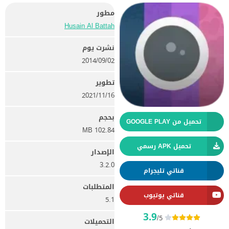
مطور
Husain Al Battah
نشرت يوم
02‏/09‏/2014
تطوير
16‏/11‏/2021
بحجم
تحميل من GOOGLE PLAY
102.84 MB
تحميل APK رسمي
الإصدار
3.2.0
قناتي تليجرام
المتطلبات
قناتي يوتيوب
5.1
3.9
/5
التحميلات