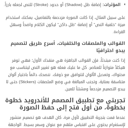
المؤثرات:
إضافة ظل (Shadow) أو حدود (Stroke) للنص لجعله بارزاً.
على سبيل المثال، إذا كانت الصورة مزدحمة بالتفاصيل، يمكنك استخدام
ميزة “خلفية النص” أو إضافة “ظل داكن” ليكون الكلام واضحاً وسهل
القراءة.
القوالب والملصقات والخلفيات، أسرع طريق لتصميم
يبدو احترافيًا
إذا كنت مبتدئاً، فإن القوالب الجاهزة هي منقذك الأول؛ فهي توفر
هيكلاً متوازناً للعناصر. كل ما عليك فعله هو تغيير النص ليتناسب مع
محتواك، وتعديل الألوان لتتوافق مع ذوقك. ننصحك دائماً باختيار ألوان
متناسقة بعناية، وتجنب المبالغة في وضع الملصقات (Stickers) حتى لا
يبدو التصميم مزدحماً ومشتتاً للعين.
تجربتي مع تطبيق المصمم للأندرويد خطوة
بخطوة، من أول فتح إلى حفظ الصورة
عندما قمت بتجربة التطبيق لأول مرة، كان الهدف هو تصميم منشور
لإنستغرام يحتوي على اقتباس ملهم مع عنوان وسعر بسيط. الواجهة