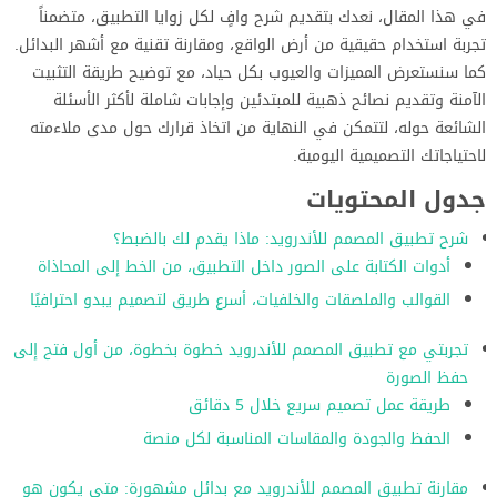
في هذا المقال، نعدك بتقديم شرح وافٍ لكل زوايا التطبيق، متضمناً
تجربة استخدام حقيقية من أرض الواقع، ومقارنة تقنية مع أشهر البدائل.
كما سنستعرض المميزات والعيوب بكل حياد، مع توضيح طريقة التثبيت
الآمنة وتقديم نصائح ذهبية للمبتدئين وإجابات شاملة لأكثر الأسئلة
الشائعة حوله، لتتمكن في النهاية من اتخاذ قرارك حول مدى ملاءمته
لاحتياجاتك التصميمية اليومية.
جدول المحتويات
شرح تطبيق المصمم للأندرويد: ماذا يقدم لك بالضبط؟
أدوات الكتابة على الصور داخل التطبيق، من الخط إلى المحاذاة
القوالب والملصقات والخلفيات، أسرع طريق لتصميم يبدو احترافيًا
تجربتي مع تطبيق المصمم للأندرويد خطوة بخطوة، من أول فتح إلى
حفظ الصورة
طريقة عمل تصميم سريع خلال 5 دقائق
الحفظ والجودة والمقاسات المناسبة لكل منصة
مقارنة تطبيق المصمم للأندرويد مع بدائل مشهورة: متى يكون هو