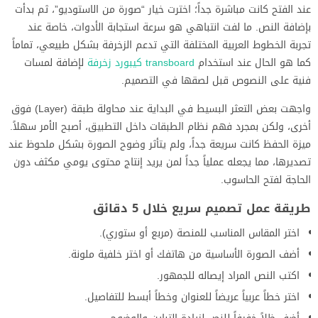
عند الفتح كانت مباشرة جداً؛ اخترت خيار “صورة من الاستوديو”، ثم بدأت
بإضافة النص. ما لفت انتباهي هو سرعة استجابة الأدوات، خاصة عند
تجربة الخطوط العربية المختلفة التي تدعم الزخرفة بشكل طبيعي، تماماً
كما هو الحال عند استخدام
transboard كيبورد زخرفة
لإضافة لمسات
فنية على النصوص قبل لصقها في التصميم.
واجهت بعض التعثر البسيط في البداية عند محاولة طبقة (Layer) فوق
أخرى، ولكن بمجرد فهم نظام الطبقات داخل التطبيق، أصبح الأمر سهلاً.
ميزة الحفظ كانت سريعة جداً، ولم يتأثر وضوح الصورة بشكل ملحوظ عند
تصديرها، مما يجعله عملياً جداً لمن يريد إنتاج محتوى يومي مكثف دون
الحاجة لفتح الحاسوب.
طريقة عمل تصميم سريع خلال 5 دقائق
اختر المقاس المناسب للمنصة (مربع أو ستوري).
أضف الصورة الأساسية من هاتفك أو اختر خلفية ملونة.
اكتب النص المراد إيصاله للجمهور.
اختر خطاً عربياً عريضاً للعنوان وخطاً أبسط للتفاصيل.