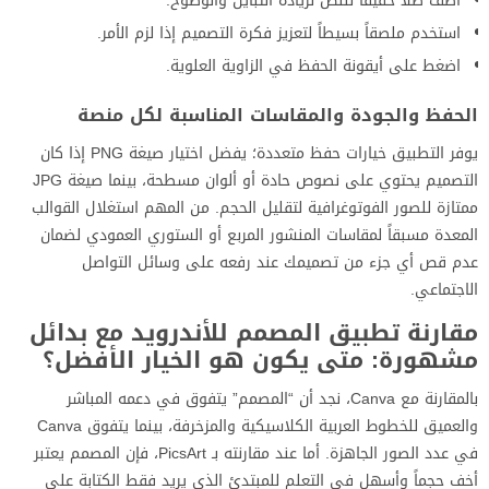
أضف ظلاً خفيفاً للنص لزيادة التباين والوضوح.
استخدم ملصقاً بسيطاً لتعزيز فكرة التصميم إذا لزم الأمر.
اضغط على أيقونة الحفظ في الزاوية العلوية.
الحفظ والجودة والمقاسات المناسبة لكل منصة
يوفر التطبيق خيارات حفظ متعددة؛ يفضل اختيار صيغة PNG إذا كان
التصميم يحتوي على نصوص حادة أو ألوان مسطحة، بينما صيغة JPG
ممتازة للصور الفوتوغرافية لتقليل الحجم. من المهم استغلال القوالب
المعدة مسبقاً لمقاسات المنشور المربع أو الستوري العمودي لضمان
عدم قص أي جزء من تصميمك عند رفعه على وسائل التواصل
الاجتماعي.
مقارنة تطبيق المصمم للأندرويد مع بدائل
مشهورة: متى يكون هو الخيار الأفضل؟
بالمقارنة مع Canva، نجد أن “المصمم” يتفوق في دعمه المباشر
والعميق للخطوط العربية الكلاسيكية والمزخرفة، بينما يتفوق Canva
في عدد الصور الجاهزة. أما عند مقارنته بـ PicsArt، فإن المصمم يعتبر
أخف حجماً وأسهل في التعلم للمبتدئ الذي يريد فقط الكتابة على