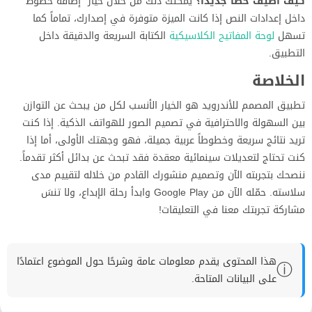
كيف أضيف خطاً جديداً؟
يمكنك ذلك من خلال خيار “إضافة خطوط”
داخل إعدادات النص إذا كانت الميزة متوفرة في إصدارك، تماماً كما
تسهل
لوحة المفاتيح الكلاسيكية
الكتابة السريعة والدقيقة داخل
التطبيق.
الخلاصة
تطبيق المصمم للأندرويد هو الخيار الأنسب لكل من يبحث عن التوازن
بين السهولة والاحترافية في تصميم الصور للهواتف الذكية. إذا كنت
تريد نتائج سريعة وخطوطاً عربية جميلة، فهو وجهتك الأولى، أما إذا
كنت تحتاج لتعديلات سينمائية معقدة فقد تبحث عن بدائل أكثر تقدماً.
ننصحك بتجربته الآن وتصميم منشورك القادم من خلاله لتقييم مدى
سلاسته. حمّله الآن من Google Play وابدأ رحلة الإبداع، ولا تنسَ
مشاركة تجربتك معنا في التعليقات!
هذا المحتوى يقدم معلومات عامة وشرحًا حول الموضوع اعتمادًا
ⓘ
على البيانات المتاحة.