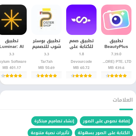
تطبيق
تطبيق صمم
تطبيق بوستر
تطبيق
BeautyPlus
للكتابة على
شوب للتصميم
Luminar: AI
للرتوش
الصور
والكتابة على
Photo Editor
3.3
3.3
1.8
7.39.0
والفلاتر على
والتصميم
الصور –
للأندرويد آخر
kylum Software
Tar7ah
Devourcode
PIXOCIAL TECHNOLOGY (SINGAPORE) PTE. LTD.
الهاتف
للأندرويد –
للأندرويد
إصدار
401.17 MB
50.69 MB
60.72 MB
439.6 MB
محرر صور
احترافي
العلامات
إضافة نصوص على الصور
إنشاء تصاميم مبتكرة
الكتابة على الصور بسهولة
تأثيرات نصية متنوعة