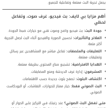
يجعل تجربة البث ممتعة وتفاعلية للجميع.
أهم مزايا بي لايف: بث فيديو، غرف صوت، وتفاعل
لحظي
جودة البث:
بث فيديو واضح وصوت نقي مع خيارات ضبط الجودة.
الفلاتر والتأثيرات:
تحسين الصورة والفيديو أثناء البث لجعل التجربة
أكثر متعة.
التعليقات والملصقات:
تفاعل مباشر مع المشاهدين عبر رسائل
وتعليقات ممتعة.
الهدايا الافتراضية:
تشجيع صناع المحتوى بطريقة ممتعة.
المشرفون:
إدارة غرف الدردشة ومنع المضايقات.
اكتشاف البثوث:
تصفح بثوث جديدة حسب الاهتمامات.
البث الصوتي فقط:
خيار ممتاز للحوارات، النقاشات، أو البودكاست
الصوتي.
متى تفضل البث الصوتي؟
عند رغبتك في التركيز على الحوار أو