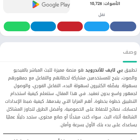
الأصوات:
10,728
نقل
وصف
تطبيق
بي لايف للأندرويد
هو منصة مميزة للبث المباشر بالفيديو
والصوت، يتيح للمستخدمين مشاركة لحظاتهم والتفاعل مع جمهورهم
بسهولة. يفضّله الكثيرون لسهولة البدء، التفاعل الفوري، والوصول
لجمهور واسع بدون تعقيد. في هذا المقال، ستتعلم كيفية استخدام
التطبيق خطوة بخطوة، أهم المزايا التي يقدمها، كيفية ضبط الإعدادات
لحسابك، نصائح للحفاظ على الخصوصية، وأفضل الطرق لتجاوز المشاكل
الشائعة أثناء البث. سواء كنت مبتدئًا أو صانع محتوى، ستجد دليلًا عمليًا
يساعدك على بدء بثك الأول بسرعة وأمان.