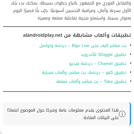
والتفاعل الفوري مع الجمهور. باتباع خطوات بسيطة، يمكنك بدء بثك
الأول بسرعة وأمان، ومراقبة التحسين أسبوعيًا. جرّب بثًا قصيرًا اليوم
بعنوان بسيط، واستمتع بتجربة تفاعلية ممتعة ومميزة.
تطبيقات وألعاب مشابهة من alandroidplay.net
بث مباشر لايف على Bigo Live – دردشة وتواصل
تطبيق SGiggle للأندرويد
تطبيق Chamet – دردشة فيديو
تطبيق كفو – دردشة، بث مباشر، وألعاب مسلية
تطبيق Taka – بث مباشر وألعاب ممتعة
هذا المحتوى يقدم معلومات عامة وشرحًا حول الموضوع اعتمادًا
ⓘ
على البيانات المتاحة.