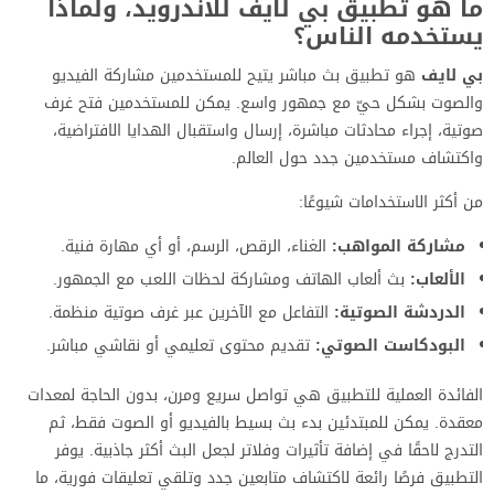
ما هو تطبيق بي لايف للأندرويد، ولماذا
يستخدمه الناس؟
بي لايف
هو تطبيق بث مباشر يتيح للمستخدمين مشاركة الفيديو
والصوت بشكل حيّ مع جمهور واسع. يمكن للمستخدمين فتح غرف
صوتية، إجراء محادثات مباشرة، إرسال واستقبال الهدايا الافتراضية،
واكتشاف مستخدمين جدد حول العالم.
من أكثر الاستخدامات شيوعًا:
مشاركة المواهب:
الغناء، الرقص، الرسم، أو أي مهارة فنية.
الألعاب:
بث ألعاب الهاتف ومشاركة لحظات اللعب مع الجمهور.
الدردشة الصوتية:
التفاعل مع الآخرين عبر غرف صوتية منظمة.
البودكاست الصوتي:
تقديم محتوى تعليمي أو نقاشي مباشر.
الفائدة العملية للتطبيق هي تواصل سريع ومرن، بدون الحاجة لمعدات
معقدة. يمكن للمبتدئين بدء بث بسيط بالفيديو أو الصوت فقط، ثم
التدرج لاحقًا في إضافة تأثيرات وفلاتر لجعل البث أكثر جاذبية. يوفر
التطبيق فرصًا رائعة لاكتشاف متابعين جدد وتلقي تعليقات فورية، ما