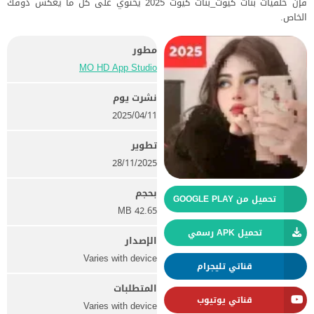
فإن خلفيات بنات كيوت_بنات كيوت 2025 يحتوي على كل ما يعكس ذوقك
الخاص.
مطور
MO HD App Studio
نشرت يوم
11‏/04‏/2025
تطوير
28/11/2025
بحجم
تحميل من GOOGLE PLAY
42.65 MB
تحميل APK رسمي
الإصدار
Varies with device
قناتي تليجرام
المتطلبات
قناتي يوتيوب
Varies with device