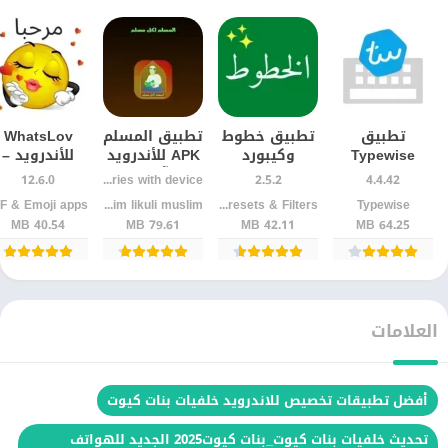
تطبيق
تطبيق خطوط
تطبيق المسلم
WhatsLov
Typewise
وكيبورد
APK للأندرويد
للأندرويد –
Custom
مزخرف
| قرآن كامل
ملصقات
12.6.0
Varies with device
2.5.2
4.4.42
Keyboard
احترافي
ومواقيت
WASticker
Typewise
Mobile Presets & Filters‏
almuslim likuli muslim
للأندرويد
للأندرويد –
الصلاة
جاهزة
40.54 MB
79.61 MB
42.11 MB
64.25 MB
بسهولة
إصدار سريع
للدردشة
وسرعة
وخفيف
بسرعة
العلامات
أفضل تطبيقات تخصيص للاندرويد خلفيات بنات كيوت
تحديث خلفيات بنات كيوت_بنات كيوت2025 الجديد للهواتف