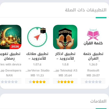
التطبيقات ذات الصلة
تطبيق ختمة
تطبيق اذكار
تطبيق صلاتك
تطبيق تقويم
القرآن
للأندرويد –
للأندرويد –
رمضان
أسبوعيًا
أذكار الصباح
مواقيت الصلاة
للأندرويد –
1.07.6
1.0.8
1.26.0
للأندرويد |
والمساء
واتجاه القبلة
أوقات الأذان
evelopers
JupiterVerse Studio
Assistant App Teknoloji AS
Rootsoft
التزم بالقراءة
بسهولة
بدقة
بدقة وتنبيها
NAN
11.23 MB
35.64 MB
29.07 MB
دون انقطاع
يومية
العلامات