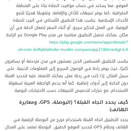
الموقع، مما يساعد في حساب مواقيت الصلاة بناءً على المنطقة
الجغرافية. كما يوفر تنبيهات للأذان والإقامة، وتقويمًا هجريًا لتتبع
الأحداث الإسلامية. يناسب هذا التطبيق الأشخاص في البيت للصلاة
اليومية، في العمل لتذكير سريع، أو أثناء السفر لضمان الدقة في أي
مكان. يمكنك تحميل التطبيق مباشرة من متجر Google Play عبر الرابط:
https://play.google.com/store/apps/details?
.
id=com.duffqiblafinder.muslim.compassapp21&hl=ar&gl=LA
يناسب التطبيق المسلمين الذين يعيشون في مدن مزدحمة أو يسافرون
كثيرًا، حيث يوفر راحة في الوصول السريع إلى المعلومات الدينية. على
سبيل المثال، إذا كنت في رحلة عمل، يمكنك الاعتماد عليه لتحديد القبلة
دون الحاجة إلى أدوات إضافية. كما أنه يدعم الواجهة العربية لسهولة
الاستخدام، مع خيارات لتخصيص التنبيهات حسب الاحتياجات اليومية.
كيف يحدد اتجاه القبلة؟ (البوصلة، GPS، ومعايرة
الهاتف)
يحدد التطبيق اتجاه القبلة باستخدام مزيج من البوصلة الرقمية في
الهاتف ونظام GPS لتحديد الموقع الدقيق. البوصلة تعتمد على المجال