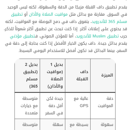
يقدم تطبيق داف القبلة مزيجًا من الدقة والسهولة، لكنه ليس الوحيد
في السوق. مقارنة مع بدائل مثل
مواقيت الصلاة والأذان
أو
تطبيق
مسلم 365 للأندرويد
، يتفوق داف في دمج البوصلة مع المواقيت، لكنه
قد يحتوي على إعلانات أكثر. إذا كنت تبحث عن تطبيق أكثر شمولاً للذكر،
جرب
تطبيق Muslim للأندرويد
، أما للمؤذن الصوتي، فـ
تطبيق مؤذني
يقدم بدائل جيدة. داف يكون الخيار الأفضل إذا كنت بحاجة إلى دقة في
السفر، بينما البدائل قد تكون أفضل للاستخدام اليومي البسيط.
بديل 1
بديل 2
داف
(مواقيت
(تطبيق
الميزة
القبلة
الصلاة
مسلم
والأذان)
365)
دقة
عالية مع
جيدة لكن
متوسطة
المواقيت
GPS
أقل دقة
مع خيارات
في السفر
متعددة
سهولة
بسيطة مع
سهلة
متوسطة