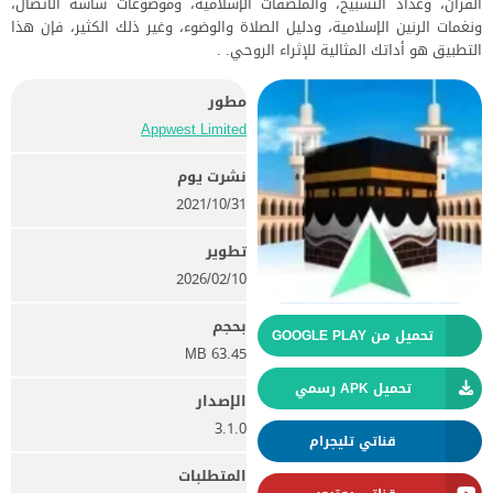
القرآن، وعداد التسبيح، والملصقات الإسلامية، وموضوعات شاشة الاتصال،
ونغمات الرنين الإسلامية، ودليل الصلاة والوضوء، وغير ذلك الكثير، فإن هذا
التطبيق هو أداتك المثالية للإثراء الروحي. .
مطور
Appwest Limited
نشرت يوم
31‏/10‏/2021
تطوير
10‏/02‏/2026
بحجم
تحميل من GOOGLE PLAY
63.45 MB
تحميل APK رسمي
الإصدار
3.1.0
قناتي تليجرام
المتطلبات