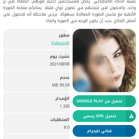
تقنية الذكاء الاصطناعي. يمكن للمستخدمين اختيار صورهم، الضغط على زر
واحد، والحصول على نتيجتهم في غضون ثوانٍ قليلة. يمكنكم مقارنة الصورة
الأصلية مع مخسن الصورة المعالجة بسهولة. يرجى ملاحظة أنه للحصول على
أفضل النتائج، يجب أن يكون الوجه في الصورة واضحًا.
مطور
Kallossoft
نشرت يوم
08‏/08‏/2021
بحجم
99.69 MB
الإصدار
تحميل من GOOGLE PLAY
1.330
تحميل APK رسمي
المتطلبات
8.0
قناتي تليجرام