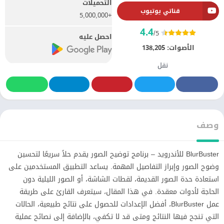
التحميلات
قناتي يوتيوب
+5,000,000
4.4
/5
احصل عليه
الأصوات:
138,205
نقل
وصف
BlurBuster للأندرويد – برنامج توضيح الصور يقدم حلاً سريعًا لتحسين
وضوح الصور وإبراز التفاصيل المهمة. يساعد التطبيق المستخدمين على
استعادة حدة الصور القديمة، لقطات الشاشة، أو الصور الليلية دون
الحاجة لأدوات معقدة. في هذا المقال، سيتعرف القارئ على طريقة
عمل BlurBuster، أفضل الإعدادات للحصول على نتائج طبيعية، الحالات
التي تنجح فيها النتائج ومتى قد لا تكفي، بالإضافة إلى نصائح عملية