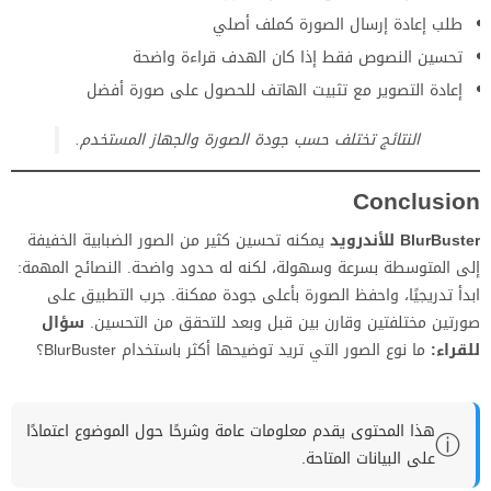
طلب إعادة إرسال الصورة كملف أصلي
تحسين النصوص فقط إذا كان الهدف قراءة واضحة
إعادة التصوير مع تثبيت الهاتف للحصول على صورة أفضل
النتائج تختلف حسب جودة الصورة والجهاز المستخدم.
Conclusion
BlurBuster للأندرويد
يمكنه تحسين كثير من الصور الضبابية الخفيفة
إلى المتوسطة بسرعة وسهولة، لكنه له حدود واضحة. النصائح المهمة:
ابدأ تدريجيًا، واحفظ الصورة بأعلى جودة ممكنة. جرب التطبيق على
صورتين مختلفتين وقارن بين قبل وبعد للتحقق من التحسين.
سؤال
للقراء:
ما نوع الصور التي تريد توضيحها أكثر باستخدام BlurBuster؟
هذا المحتوى يقدم معلومات عامة وشرحًا حول الموضوع اعتمادًا
ⓘ
على البيانات المتاحة.