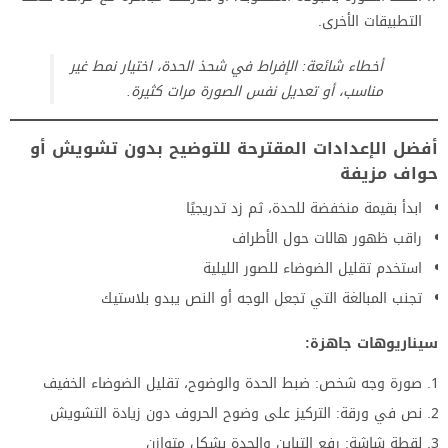
التطبيقات الأخرى.
أخطاء شائعة: الإفراط في شحذ الحدة، اختيار نمط غير
مناسب، أو تعديل نفس الصورة مرات كثيرة.
أفضل الإعدادات المقترحة للتوضيح بدون تشويش أو
حواف مزيفة
ابدأ بقيمة منخفضة للحدة، ثم زد تدريجيًا
راقب ظهور هالات حول الأطراف
استخدم تقليل الضوضاء للصور الليلية
تجنب المبالغة التي تجعل الوجه أو النص يبدو بلاستيك
سيناريوهات جاهزة:
صورة وجه شخص: ضبط الحدة والوضوح، تقليل الضوضاء الخفيف
نص في ورقة: التركيز على وضوح الحروف دون زيادة التشويش
لقطة شاشة: رفع التباين والحدة بشكل متوازن