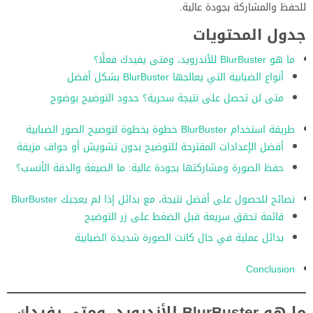
للحفظ والمشاركة بجودة عالية.
جدول المحتويات
ما هو BlurBuster للأندرويد، ومتى يفيدك فعلًا؟
أنواع الضبابية التي يعالجها BlurBuster بشكل أفضل
متى لن تحصل على نتيجة سحرية؟ حدود التوضيح بوضوح
طريقة استخدام BlurBuster خطوة بخطوة لتوضيح الصور الضبابية
أفضل الإعدادات المقترحة للتوضيح بدون تشويش أو حواف مزيفة
حفظ الصورة ومشاركتها بجودة عالية: ما الصيغة والدقة الأنسب؟
نصائح للحصول على أفضل نتيجة، مع بدائل إذا لم يعجبك BlurBuster
قائمة تحقق سريعة قبل الضغط على زر التوضيح
بدائل عملية في حال كانت الصورة شديدة الضبابية
Conclusion
ما هو BlurBuster للأندرويد، ومتى يفيدك