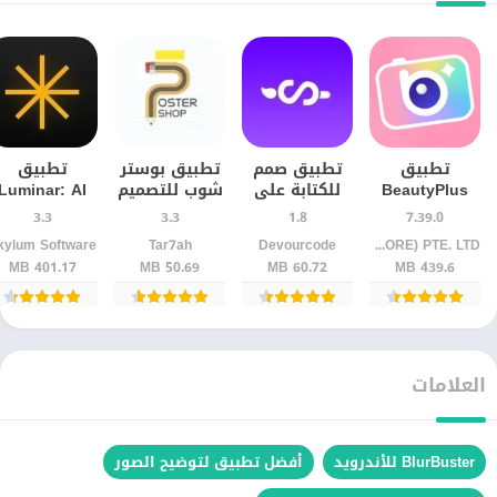
تطبيق
تطبيق صمم
تطبيق بوستر
تطبيق
BeautyPlus
للكتابة على
شوب للتصميم
Luminar: AI
للرتوش
الصور
والكتابة على
Photo Editor
3.3
3.3
1.8
7.39.0
والفلاتر على
والتصميم
الصور –
للأندرويد آخر
kylum Software
Tar7ah
Devourcode
PIXOCIAL TECHNOLOGY (SINGAPORE) PTE. LTD.
الهاتف
للأندرويد –
للأندرويد
إصدار
401.17 MB
50.69 MB
60.72 MB
439.6 MB
محرر صور
احترافي
العلامات
BlurBuster للأندرويد
أفضل تطبيق لتوضيح الصور