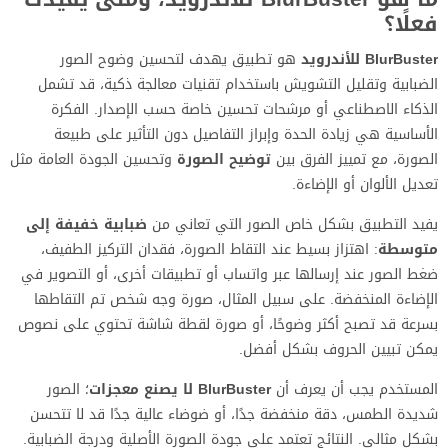
فعلًا؟
BlurBuster للأندرويد
هو تطبيق يهدف لتحسين وضوح الصور
الضبابية وتقليل التشويش باستخدام تقنيات معالجة ذكية، قد تشمل
الذكاء الاصطناعي أو مرشحات تحسين خاصة حسب الإصدار. الفكرة
الأساسية هي زيادة الحدة وإبراز التفاصيل دون التأثير على طبيعة
الصورة، مع تمييز الفرق بين
توضيح الصورة
وتحسين الجودة العامة مثل
تعديل الألوان أو الإضاءة.
يفيد التطبيق بشكل خاص الصور التي تعاني من
ضبابية خفيفة إلى
متوسطة
: اهتزاز بسيط عند التقاط الصورة، فقدان التركيز الطفيف،
ضغط الصور عند إرسالها عبر واتساب أو تطبيقات أخرى، أو التصوير في
الإضاءة المنخفضة. على سبيل المثال، صورة وجه شخص تم التقاطها
بسرعة قد تصبح أكثر وضوحًا، أو صورة لقطة شاشة تحتوي على نصوص
يمكن تبيين الحروف بشكل أفضل.
المستخدم يجب أن يعرف أن
BlurBuster لا يصنع معجزات
؛ الصور
شديدة الطمس، دقة منخفضة جدًا، أو ضوضاء عالية جدًا قد لا تتحسن
بشكل مثالي. النتائج تعتمد على جودة الصورة الأصلية ودرجة الضبابية.