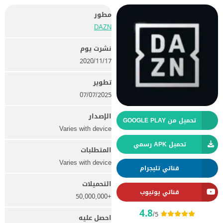
مطور
DAZN
نشرت يوم
17‏/11‏/2020
تطوير
07/07/2025
الإصدار
تحميل من GOOGLE PLAY
Varies with device
تحميل APK رسمي
المتطلبات
Varies with device
قناتي تليجرام
التحميلات
قناتي يوتيوب
+50,000,000
4.8
/5
احصل عليه