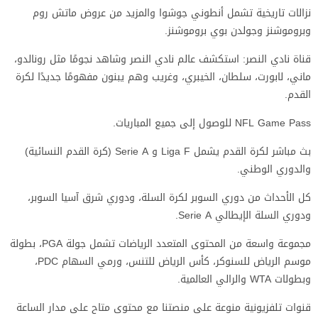
نزالات تاريخية تشمل أنطوني جوشوا والمزيد من عروض ماتش روم
وبروموشنز وجولدن بوي بروموشنز.
قناة نادي النصر: استكشف عالم نادي النصر وشاهد نجومًا مثل رونالدو،
ماني، لابورت، سلطان، الخيبري، وغريب وهم يبنون مفهومًا جديدًا لكرة
القدم.
NFL Game Pass للوصول إلى جميع المباريات.
بث مباشر لكرة القدم يشمل Liga F و Serie A (كرة القدم النسائية)
والدوري الوطني.
كل الأحداث من دوري السوبر لكرة السلة، ودوري شرق آسيا السوبر،
ودوري السلة الإيطالي Serie A.
مجموعة واسعة من المحتوى المتعدد الرياضات تشمل جولة PGA، بطولة
موسم الرياض للسنوكر، كأس الرياض للتنس، ورمي السهام PDC،
وبطولات WTA والرالي العالمية.
قنوات تلفزيونية منوعة على منصتنا مع محتوى متاح على مدار الساعة