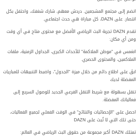
انضم إلى مجتمع المشجعين. دردش معهم، شارك شغفك، واحتفل بكل
انتصار. على DAZN، كل مباراة هي حدث اجتماعي.
تقدم DAZN تجربة البث الرياضي الأفضل مع محتوى متاح في أي وقت
ومن أي مكان:
انغمس في "موطن الملاكمة" للأحداث الكبرى، الجداول الزمنية، ملفات
الملاكمين، والمحتوى الحصري.
ابقَ على اطلاع دائم من خلال ميزة "الجدول"، واضبط التنبيهات للمباريات
المفضلة لديك
تنقل بسهولة مع شريط التنقل الفرعي الجديد للوصول السريع إلى
فعالياتك المفضلة.
احصل على "الإحصائيات والنتائج" في الوقت الفعلي لجميع الفعاليات،
حتى تلك التي لا تُبث على DAZN
تمتلك DAZN أكبر مجموعة من حقوق البث الرياضي في العالم: