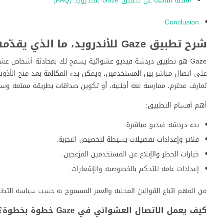
أسئلة شائعة عن تطبيق Gaze للأندرويد (FAQ)
Conclusion
شرح تطبيق Gaze للأندرويد، ما الذي يقدّمه ومن يناسب؟
على اتصال مباشر بين المستخدمين، ويمكن بدء المكالمة بعد منح الأذونا
تعارف محترم، ممارسة لغة أجنبية، أو تكوين صداقات بطريقة ممتعة وسري
أهم أقسام التطبيق:
بدء دردشة فيديو مباشرة.
فلاتر وإعدادات تفضيلات بسيطة لتخصيص التجربة.
خيارات الحظر والإبلاغ عن المستخدمين المزعجين.
إعدادات عامة للتحكم بالخصوصية والإشعارات.
من المهم اتباع القوانين المحلية والعمر المسموح به حسب سياسة التطبي
كيف يعمل الاتصال العشوائي في Gaze خطوة بخطوة؟