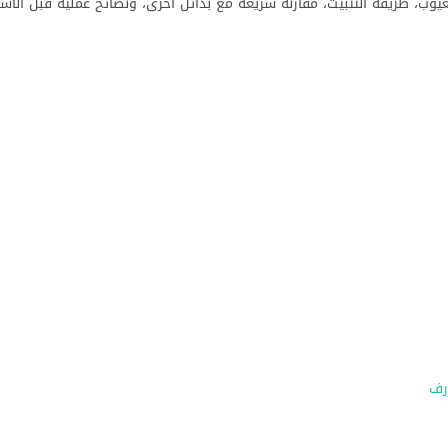
ب، طريقة التثبيت، مقارنة سريعة مع بدائل أخرى، ونصائح عملية قبل الاس