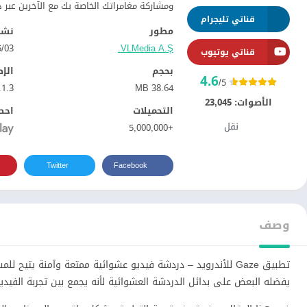
ومشاركة مغامراتك الخاصة بك مع الآخرين عبر د
قناتي تليجرام
مطور
نشر
VLMedia A.Ş.
03‏/05‏/2020
قناتي يوتيوب
بحجم
الإ
4.6
/5
.1.3
38.64 MB
الأصوات:
23,045
التحميلات
احص
نقل
+5,000,000
Twitter
Facebook
وصف
تطبيق Gaze للأندرويد – دردشة فيديو عشوائية ممتعة وآمنة ي
يفضله البعض على بدائل الدردشة العشوائية لأنه يجمع بين تجربة الفيدي