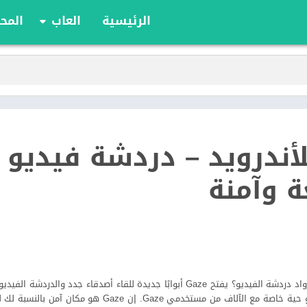
الرئيسية
العاب
المحا
ألعاب الألواح
ألعاب الأدوار
أوراق اللعب
الألعاب الإستراتيج
الحركة
يق Gaze للأندرويد – دردشة فيديو
الرياضة
السباقات
 وآمنة
تعليمية
الألغاز
مرحبًا ، هل أنت مستعد لتكون جزءًا من أتحاد رواد دردشة الفيديو؟ يفتح‫ Gaze أبوابًا جديدة للقاء أصدقاء جد
أشخاص في جميع أنحاء العالم. دردشات فيديو حية خاصة مع الآلاف من مستخدمي Gaze. إ