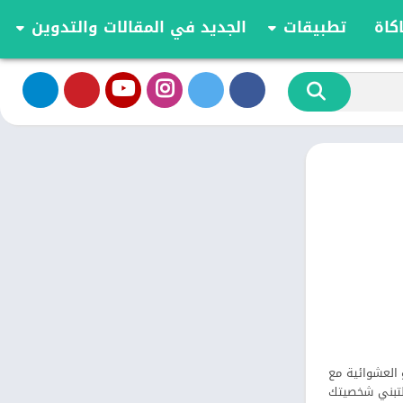
كاة
تطبيقات
الجديد في المقالات والتدوين
الموسيقى والصوت
تحديثات وأخبار أندرويد
أدوات الفيديو
مقارنة وشرح العاب اندرويد
تخصيص
مراجعة ومقارنة تطبيقات أندرويد
ية
الكتب والمراجع
أعمال
ترفيه
اجتماعي
شؤون مالية
الأدوات
طعام ومشروب
الإنتاجية
الاتصال
د والدردشة الفيديو العشوائية مع
الصحة واللياقة البدنية
ن Gaze هو مكان آمن بالنسبة لك لتبني شخصيتك