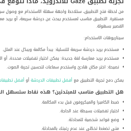
تجربة تطبيق Gaze للأندرويد، ماذا تتوقع في الاستخدام اليومي؟
من لحظة فتح التطبيق، ستلاحظ واجهة سهلة الاستخدام مع وصول سريع ل
مستقرة. التطبيق مناسب لمستخدم يبحث عن دردشة سريعة، أو يريد ممارس
القصير بسهولة.
سيناريوهات الاستخدام:
مستخدم يريد دردشة سريعة للتسلية: يبدأ مكالمة ويبدّل عند الملل.
مستخدم يريد ممارسة لغة جديدة: يمكن اختيار تفضيلات محددة، أو الت
نصيحة: اختر مكان هادئ واستخدم سماعات لتحسين تجربة الصوت.
يمكن دمج تجربة التطبيق مع
أفضل تطبيقات الدردشة
أو
أفضل تطبيقات 
هل التطبيق مناسب للمبتدئين؟ هذه نقاط ستسهل الب
ضبط الكاميرا والميكروفون قبل بدء المكالمة.
اختيار تفضيلات بسيطة عند الحاجة.
وضع قواعد شخصية للمحادثة.
متى تضغط تخطّي عند عدم رغبتك بالمحادثة.