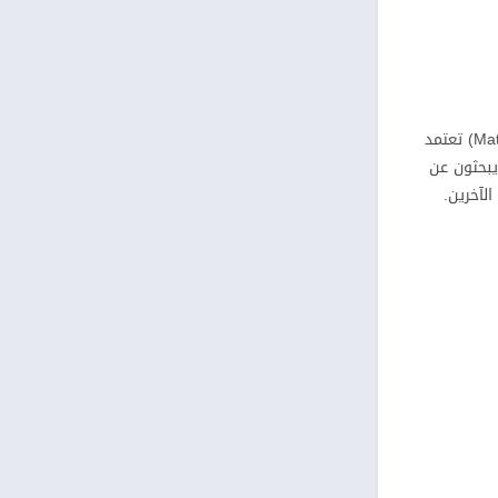
Gaze هو تطبيق دردشة فيديو عشوائية يسمح لك بمحادثة أشخاص عشوائيين مباشرة، مع خيار التبديل لشخص آخر بسرعة. المطابقة العشوائية (Match) تعتمد
يبحثون عن
لآخرين.