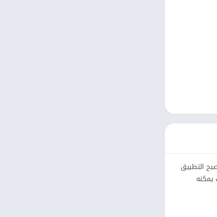
كتب مصوّرة
نمط حياة
Uncategorized
التعليم
الكلمات
الصور الفوتوغرافية
الجمال
فن وتصميم
أصبح التطبيق
اه وجودة خدماته. في هذا المقال، سنستعرض أهمية تطبيق HoYoLAB وكيف يمكنه