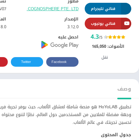
مطور
نشر
COGNOSPHERE PTE. LTD.
07‏/06‏/2021
قناتي تليجرام
الإصدار
الم
قناتي يوتيوب
8.0
3.12.0
4.3
احصل عليه
/5
الأصوات:
165,050
نقل
Twitter
Facebook
وصف
تطبيق HoYoLAB هو منصة شاملة لعشاق الألعاب، حيث يوفر تجر
تحسين تجربتك في عالم الألعاب.
جدول المحتوى