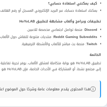
كيف يمكنني استعادة حسابي؟
يمكنك استعادة حسابك عبر البريد الإلكتروني المسجل أو رقم الهاتف 
تطبيقات وبرامج وألعاب مشابهة لتطبيق HoYoLAB
Discord
: منصة تواصل اجتماعي مخصصة للاعبين.
Reddit Gaming Subreddits
: منتديات متنوعة للنقاش حول الألعاب.
Twitch
: منصة بث مباشر للألعاب والأنشطة الترفيهية.
الخاتمة
تطبيق HoYoLAB هو بوابة متكاملة لعشاق الألعاب، يوفر تجربة
إلى مجتمع نشط، أو المشاركة في الأحداث الخاصة، فإن HoYoLAB هو الخيار المثالي لك. نشجعك على تجربة التطبيق والاستفادة من مميزاته الفريدة.
ⓘ
هذا المحتوى يقدم معلومات عامة وشرحًا حول الموضوع اعتماد