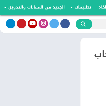
كاة
تطبيقات
الجديد في المقالات والتدوين
الموسيقى والصوت
تحديثات وأخبار أندرويد
أدوات الفيديو
مقارنة وشرح العاب اندرويد
تخصيص
مراجعة ومقارنة تطبيقات أندرويد
ية
الكتب والمراجع
أعمال
لعاب
ترفيه
اجتماعي
شؤون مالية
الأدوات
طعام ومشروب
الإنتاجية
الاتصال
الصحة واللياقة البدنية