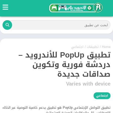
Home
/
تطبيقات
/
اجتماعي
تطبيق PopUp للأندرويد –
دردشة فورية وتكوين
صداقات جديدة
Varies with device
اجتماعي
تطبيق التواصل الإجتماعي PopUp هو تطبيق يدعم خاصية التوصية عبر الذكاء
الاصطناعي AI، والمكالمات الصوتية العشوائية.