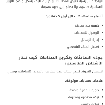
الواجهة الرئيسية تعرض المحادثات أو خيارات البدء بشكل واضح. الأزرار
الأساسية ظاهرة، ولا تحتاج إلى خبرة مسبقة.
أشياء ستفهمها خلال أول 5 دقائق:
كيفية بدء محادثة
الوصول للإعدادات
إدارة الرسائل
تعديل الملف الشخصي
جودة المحادثات وتكوين الصداقات، كيف تختار
الأشخاص المناسبين؟
لتحسين التجربة، يُنصح بكتابة نبذة محترمة، وتحديد اهتماماتك بوضوح.
علامات حسابات موثوقة:
صورة شخصية واضحة
نبذة مختصرة ومحترمة
تفاعل طبيعي