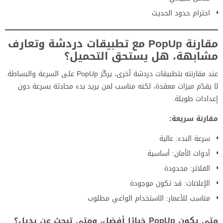
احترام حدود الحديث
مقارنة PopUp مع تطبيقات دردشة وتعارف
مشابهة، هل يستحق التحميل؟
عند مقارنته بتطبيقات دردشة أخرى، يركّز PopUp على السرعة والبساطة.
لا يقدّم ميزات معقدة، لكنه مناسب لمن يريد بدء محادثة بسرعة دون
إعدادات طويلة.
مقارنة سريعة:
سرعة البدء: عالية
أدوات الأمان: أساسية
الفلاتر: محدودة
الإعلانات: قد تكون موجودة
مناسب للأعمار: الاستخدام الواعي مطلوب
متى يكون PopUp خيارًا أفضل، ومتى تبحث عن بديل؟