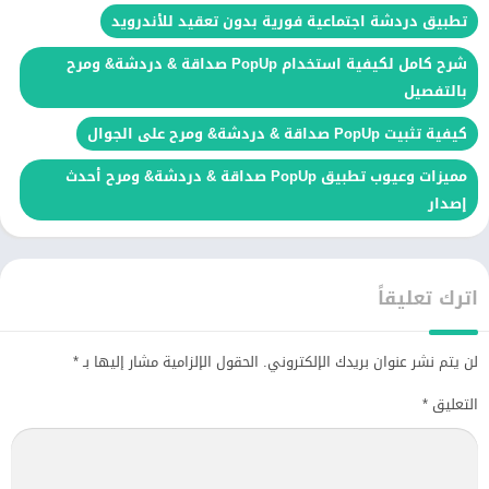
تطبيق دردشة اجتماعية فورية بدون تعقيد للأندرويد
شرح كامل لكيفية استخدام PopUp صداقة & دردشة& ومرح
بالتفصيل
كيفية تثبيت PopUp صداقة & دردشة& ومرح على الجوال
مميزات وعيوب تطبيق PopUp صداقة & دردشة& ومرح أحدث
إصدار
اترك تعليقاً
لن يتم نشر عنوان بريدك الإلكتروني.
الحقول الإلزامية مشار إليها بـ
*
التعليق
*