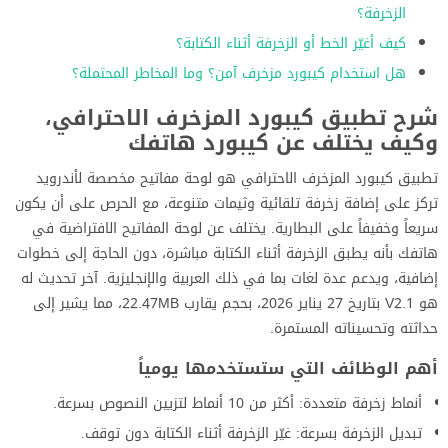
الزخرفة؟
كيف أغيّر الخط أو الزخرفة أثناء الكتابة؟
هل استخدام كيبورد مزخرف آمن؟ وما المخاطر المحتملة؟
شرح تطبيق كيبورد المزخرف الاحترافي،
وكيف يختلف عن كيبورد هاتفك
تطبيق كيبورد المزخرف الاحترافي هو لوحة مفاتيح مخصصة لأندرويد
تركز على إضافة زخرفة تلقائية وثيمات متنوعة، مع الحرص على أن يكون
سريعاً وخفيفاً على البطارية. يختلف عن لوحة المفاتيح الافتراضية في
هاتفك بأنه يطبق الزخرفة أثناء الكتابة مباشرة، دون الحاجة إلى خطوات
إضافية، ويدعم عدة لغات بما في ذلك العربية والإنجليزية. آخر تحديث له
هو V2.1 بتاريخ 27 يناير 2026، بحجم يقارب 22.47MB، مما يشير إلى
حداثته وتحسيناته المستمرة.
أهم الوظائف التي ستستخدمها يومياً
أنماط زخرفة متعددة: أكثر من 10 أنماط لتزيين النصوص بسرعة.
تبديل الزخرفة بسرعة: غيّر الزخرفة أثناء الكتابة دون توقف.