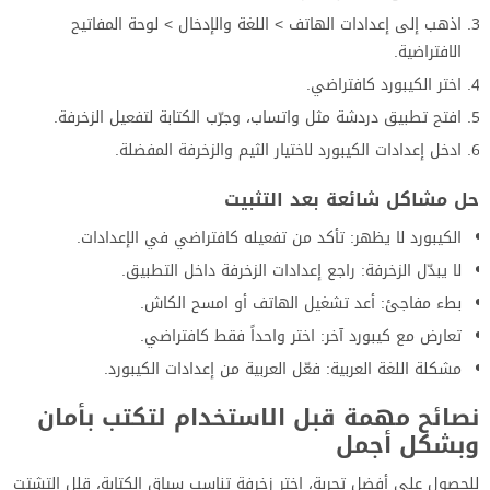
اذهب إلى إعدادات الهاتف > اللغة والإدخال > لوحة المفاتيح
الافتراضية.
اختر الكيبورد كافتراضي.
افتح تطبيق دردشة مثل واتساب، وجرّب الكتابة لتفعيل الزخرفة.
ادخل إعدادات الكيبورد لاختيار الثيم والزخرفة المفضلة.
حل مشاكل شائعة بعد التثبيت
الكيبورد لا يظهر: تأكد من تفعيله كافتراضي في الإعدادات.
لا يبدّل الزخرفة: راجع إعدادات الزخرفة داخل التطبيق.
بطء مفاجئ: أعد تشغيل الهاتف أو امسح الكاش.
تعارض مع كيبورد آخر: اختر واحداً فقط كافتراضي.
مشكلة اللغة العربية: فعّل العربية من إعدادات الكيبورد.
نصائح مهمة قبل الاستخدام لتكتب بأمان
وبشكل أجمل
للحصول على أفضل تجربة، اختر زخرفة تناسب سياق الكتابة، قلل التشتت