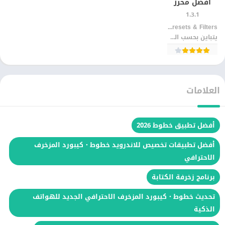
أفضل محرر
الصور
1.3.1
والفيديوهات
Mobile Presets & Filters‏
بفلاتر احترافية
يتباين بحسب الجهاز
العلامات
أفضل تطبيق خطوط 2026
أفضل تطبيقات تخصيص للاندرويد خطوط・كيبورد المزخرف
الاحترافي
برنامج زخرفة الكتابة
تحديث خطوط・كيبورد المزخرف الاحترافي الجديد للهواتف
الذكية