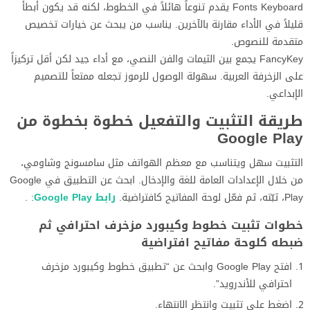
Fonts Keyboard يقدم تنوعاً هائلاً في الخطوط، لكنه قد يكون أبطأ
قليلاً في الأداء مقارنة بالآخرين. يناسب من يبحث عن خيارات تخصيص
متقدمة للنصوص.
FancyKey يجمع بين الثيمات والفن النصي، مع أداء جيد لكن أقل تركيزاً
على الزخرفة العربية. سهولة الوصول للرموز تجعله ممتعاً للتصميم
الإبداعي.
طريقة التثبيت والتفعيل خطوة بخطوة من
Google Play
التثبيت سهل ويتناسب مع معظم الهواتف مثل سامسونج وشاومي،
من خلال الإعدادات العامة للغة والإدخال. ابحث عن التطبيق في Google
Play، ثبّته، ثم فعّل لوحة المفاتيح كافتراضية.
رابط Google Play
: .
خطوات تثبيت خطوط وكيبورد مزخرف احترافي ثم
ضبطه كلوحة مفاتيح افتراضية
افتح Google Play وابحث عن “تطبيق خطوط وكيبورد مزخرف
احترافي للأندرويد”.
اضغط على تثبيت وانتظر الانتهاء.