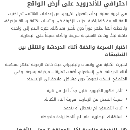
احترافي للأندرويد على أرض الواقع
في تجربة عملية، بدأت بتفعيل الكيبورد من إعدادات الهاتف، ثم اخترت
اللغة العربية كافتراضية. جرّبت الزخرفة في واتساب بكتابة رسالة مزخرفة،
ولاحظت أنها تظهر فوراً دون تأخير. بعد ذلك، غيّرت الثيم إلى واحدة
داكنة ليلاً، وكانت الاستجابة سريعة والأداء خفيفاً على البطارية.
اختبار السرعة والخفة أثناء الدردشة والتنقّل بين
التطبيقات
اختبرت الكتابة في واتساب وتيليجرام، حيث كانت الزخرفة تظهر بسلاسة
أثناء الدردشة. في إنستغرام، أضفت تعليقات مزخرفة بسرعة، وفي
المتصفح، نسخت نصوصاً دون مشاكل. ملاحظاتي الرئيسية:
تأخر ظهور الكيبورد: قليل جداً، أقل من ثانية.
سرعة التبديل بين الزخارف: فورية أثناء الكتابة.
ثبات التطبيق: لم يتعطل أو يتجمد.
استهلاك البطارية: عام، لم ألاحظ زيادة ملحوظة.
هل الزخرفة مناسبة لكل المواقف؟ ومتى الأفضل