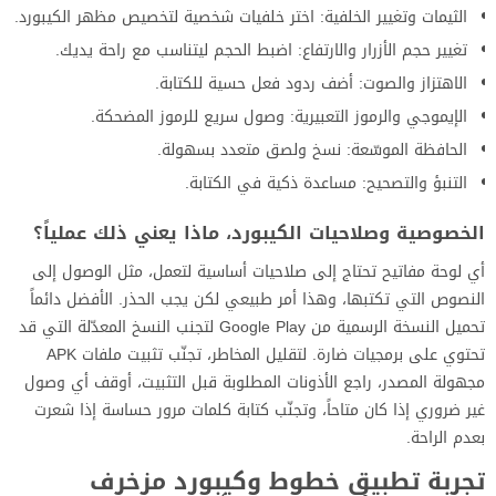
الثيمات وتغيير الخلفية: اختر خلفيات شخصية لتخصيص مظهر الكيبورد.
تغيير حجم الأزرار والارتفاع: اضبط الحجم ليتناسب مع راحة يديك.
الاهتزاز والصوت: أضف ردود فعل حسية للكتابة.
الإيموجي والرموز التعبيرية: وصول سريع للرموز المضحكة.
الحافظة الموسّعة: نسخ ولصق متعدد بسهولة.
التنبؤ والتصحيح: مساعدة ذكية في الكتابة.
الخصوصية وصلاحيات الكيبورد، ماذا يعني ذلك عملياً؟
أي لوحة مفاتيح تحتاج إلى صلاحيات أساسية لتعمل، مثل الوصول إلى
النصوص التي تكتبها، وهذا أمر طبيعي لكن يجب الحذر. الأفضل دائماً
تحميل النسخة الرسمية من Google Play لتجنب النسخ المعدّلة التي قد
تحتوي على برمجيات ضارة. لتقليل المخاطر، تجنّب تثبيت ملفات APK
مجهولة المصدر، راجع الأذونات المطلوبة قبل التثبيت، أوقف أي وصول
غير ضروري إذا كان متاحاً، وتجنّب كتابة كلمات مرور حساسة إذا شعرت
بعدم الراحة.
تجربة تطبيق خطوط وكيبورد مزخرف