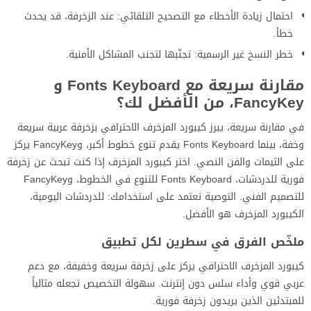
احتمال زيادة الأخطاء مع التصحيح التلقائي: عند الزخرفة، قد يحدث
خطأ.
خطر النسخ غير الرسمية: تجنّبها لتجنب المشاكل الأمنية.
مقارنة سريعة مع Fonts Keyboard و
FancyKey، من الأفضل لك؟
في مقارنة سريعة، يبرز كيبورد المزخرف الاحترافي بزخرفة عربية سريعة
وخفة، بينما Fonts Keyboard يقدم تنوع خطوط أكبر، وFancyKey يركز
على الثيمات والفن النصي. اختر كيبورد المزخرف إذا كنت تبحث عن زخرفة
فورية للدردشات، Fonts Keyboard للتنوع في الخطوط، وFancyKey
للتصميم الفني. التوصية تعتمد على استخدامك: للدردشات اليومية،
الكيبورد المزخرف هو الأفضل.
ملخّص الفرق في سطرين لكل تطبيق
كيبورد المزخرف الاحترافي يركز على زخرفة سريعة وخفيفة، مع دعم
عربي قوي وأداء سلس دون إنترنت. سهولة التخصيص تجعله مثالياً
للمبتدئين الذين يريدون زخرفة فورية.