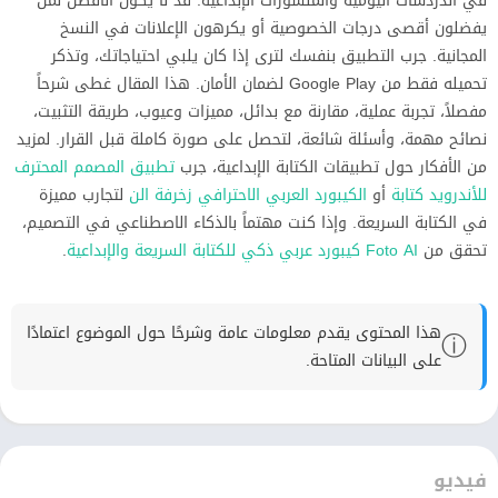
في الدردشات اليومية والمنشورات الإبداعية. قد لا يكون الأفضل لمن
يفضلون أقصى درجات الخصوصية أو يكرهون الإعلانات في النسخ
المجانية. جرب التطبيق بنفسك لترى إذا كان يلبي احتياجاتك، وتذكر
تحميله فقط من Google Play لضمان الأمان. هذا المقال غطى شرحاً
مفصلاً، تجربة عملية، مقارنة مع بدائل، مميزات وعيوب، طريقة التثبيت،
نصائح مهمة، وأسئلة شائعة، لتحصل على صورة كاملة قبل القرار. لمزيد
من الأفكار حول تطبيقات الكتابة الإبداعية، جرب
تطبيق المصمم المحترف
للأندرويد كتابة
أو
الكيبورد العربي الاحترافي زخرفة الن
لتجارب مميزة
في الكتابة السريعة. وإذا كنت مهتماً بالذكاء الاصطناعي في التصميم،
تحقق من
Foto AI كيبورد عربي ذكي للكتابة السريعة والإبداعية
.
هذا المحتوى يقدم معلومات عامة وشرحًا حول الموضوع اعتمادًا
ⓘ
على البيانات المتاحة.
فيديو