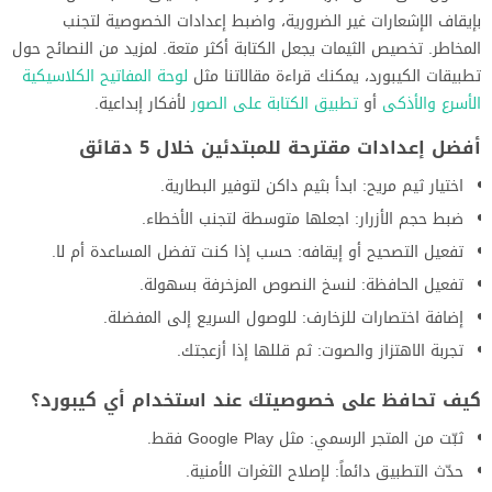
بإيقاف الإشعارات غير الضرورية، واضبط إعدادات الخصوصية لتجنب
المخاطر. تخصيص الثيمات يجعل الكتابة أكثر متعة. لمزيد من النصائح حول
تطبيقات الكيبورد، يمكنك قراءة مقالاتنا مثل
لوحة المفاتيح الكلاسيكية
الأسرع والأذكى
أو
تطبيق الكتابة على الصور
لأفكار إبداعية.
أفضل إعدادات مقترحة للمبتدئين خلال 5 دقائق
اختيار ثيم مريح: ابدأ بثيم داكن لتوفير البطارية.
ضبط حجم الأزرار: اجعلها متوسطة لتجنب الأخطاء.
تفعيل التصحيح أو إيقافه: حسب إذا كنت تفضل المساعدة أم لا.
تفعيل الحافظة: لنسخ النصوص المزخرفة بسهولة.
إضافة اختصارات للزخارف: للوصول السريع إلى المفضلة.
تجربة الاهتزاز والصوت: ثم قللها إذا أزعجتك.
كيف تحافظ على خصوصيتك عند استخدام أي كيبورد؟
ثبّت من المتجر الرسمي: مثل Google Play فقط.
حدّث التطبيق دائماً: لإصلاح الثغرات الأمنية.