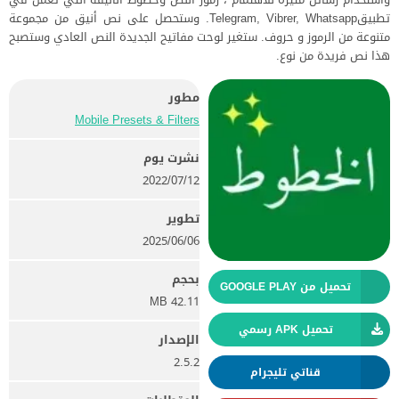
تطبيقTelegram, Vibrer, Whatsapp. وستحصل على نص أنيق من مجموعة
متنوعة من الرموز و حروف. ستغير لوحت مفاتيح الجديدة النص العادي وستصبح
هذا نص فريدة من نوع.
مطور
Mobile Presets & Filters‏
نشرت يوم
12‏/07‏/2022
تطوير
06‏/06‏/2025
بحجم
تحميل من GOOGLE PLAY
42.11 MB
تحميل APK رسمي
الإصدار
2.5.2
قناتي تليجرام