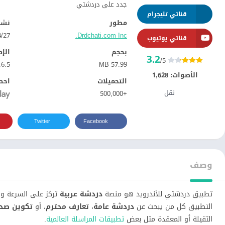
جدد على دردشتي
قناتي تليجرام
مطور
نشر
Drdchati.com Inc.
27‏/04‏/2020
قناتي يوتيوب
بحجم
الإ
3.2
/5
.6.5
57.99 MB
الأصوات:
1,628
التحميلات
احص
نقل
+500,000
Twitter
Facebook
وصف
تطبيق دردشتي للأندرويد هو منصة
دردشة عربية
تركز على السرعة وا
التطبيق كل من يبحث عن
دردشة عامة
،
تعارف محترم
، أو
تكوين صدا
الثقيلة أو المعقدة مثل بعض
تطبيقات المراسلة العالمية
.