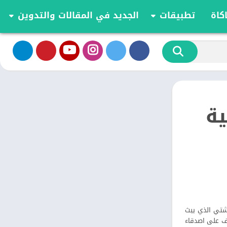
كاة
تطبيقات
الجديد في المقالات والتدوين
الموسيقى والصوت
تحديثات وأخبار أندرويد
أدوات الفيديو
مقارنة وشرح العاب اندرويد
تخصيص
مراجعة ومقارنة تطبيقات أندرويد
ية
الكتب والمراجع
أعمال
ية
ترفيه
اجتماعي
شؤون مالية
الأدوات
طعام ومشروب
الإنتاجية
الاتصال
شتي الذي يبث
الصحة واللياقة البدنية
 التعرف على اصدقاء