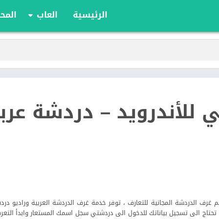
الرئيسية
العاب
المحا
ألعاب الألواح
ألعاب الأدوار
أوراق اللعب
الألعاب الإستراتيج
الحركة
للأندرويد – دردشة عرب
الرياضة
السباقات
تعليمية
الألغاز
ف الدردشة المجانية للتعارف ، توفر خدمة غرف الدردشة العربية وراديو درد
ى والبرامج العربية ٢٤ ساعة , لا تحتاج الى تسجيل بياناتك للدخول الى دردشتي سجل اسمك المستعار وابدأ