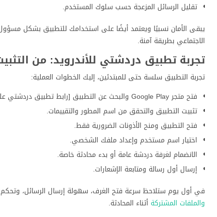
تقليل الرسائل المزعجة حسب سلوك المستخدم.
يبقى الأمان نسبيًا ويعتمد أيضًا على استخدامك للتطبيق بشكل مسؤول
الاجتماعي بطريقة آمنة.
تجربة تطبيق دردشتي للأندرويد: من التثبيت
تجربة التطبيق سلسة حتى للمبتدئين، إليك الخطوات العملية:
فتح متجر Google Play والبحث عن التطبيق [رابط تطبيق دردشتي على Google Play].
تثبيت التطبيق والتحقق من اسم المطور والتقييمات.
فتح التطبيق ومنح الأذونات الضرورية فقط.
اختيار اسم مستخدم وإعداد ملفك الشخصي.
الانضمام لغرفة دردشة عامة أو بدء محادثة خاصة.
إرسال أول رسالة ومتابعة الإشعارات.
في أول يوم ستلاحظ سرعة فتح الغرف، سهولة إرسال الرسائل، وتحكم و
والملفات المشتركة
أثناء المحادثة.