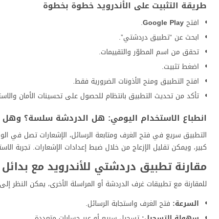
طريقة التثبيت على الأندرويد خطوة بخطوة
افتح
Google Play
.
ابحث عن “تطبيق دردشتي”.
تحقق من اسم المطوّر والتقييمات.
اضغط تثبيت.
افتح التطبيق ومنح الأذونات الضرورية فقط.
تأكد من تحديث التطبيق بانتظام للحصول على تحسينات الأمان والاستق
انطباع الاستخدام اليومي: هل الدردشة سلسة؟ وهل ال
التطبيق سريع في فتح الغرف ومتابعة الرسائل، الإشعارات تصل في الوقت
كبير، ويمكن تقليل الإزعاج من خلال ضبط إعدادات الإشعارات. تجربة الا
مقارنة تطبيق دردشتي للأندرويد مع بدائل ا
للمقارنة مع تطبيقات غرف الدردشة أو المراسلة الأخرى، يمكن النظر إلى ال
السرعة:
فتح الغرف واستجابة الرسائل.
سهولة التسجيل:
تسجيل سريع أو عبر حسابات متعددة.