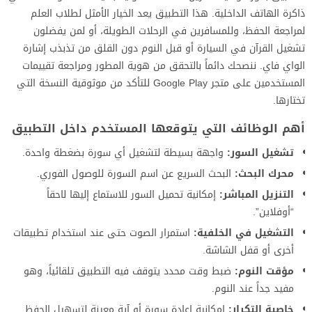
ذاكرة الهاتف الداخلية. هذا التطبيق يعد الخيار الأمثل لطلاب العلم
لمراجعة الحفظ، وللمسافرين في الرحلات الطويلة، أو لمن يفضلون
تشغيل القرآن في السيارة أو قبل النوم دون القلق من تذبذب إشارة
الواي فاي. ننصحك دائماً بالتحقق من هوية المطور ومراجعة تقييمات
المستخدمين على متجر Google Play للتأكد من موثوقية النسخة التي
تختارها.
أهم الوظائف التي يتوقعها المستخدم داخل التطبيق
تشغيل السور:
واجهة بسيطة لتشغيل أي سورة بضغطة واحدة.
محرك البحث:
البحث السريع عن اسم السورة للوصول الفوري.
التنزيل المباشر:
إمكانية تحميل السور للاستماع إليها لاحقاً
“أوفلاين”.
التشغيل في الخلفية:
استمرار الصوت حتى عند استخدام تطبيقات
أخرى أو قفل الشاشة.
مؤقت النوم:
ضبط وقت محدد يتوقف فيه التطبيق تلقائياً، وهو
مفيد جداً عند النوم.
خاصية التكرار:
إمكانية إعادة سورة أو آية معينة لتسهيل الحفظ.