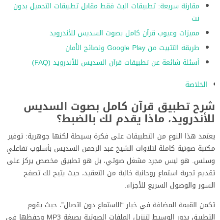
مقارنة سريعة: تطبيقات البث فقط مقابل تطبيقات التحميل بدون
نت
مميزات وعيوب قرآن كامل بصوت السديس للأندرويد
طريقة التثبيت من Google Play ونصائح الأمان
أسئلة شائعة عن تطبيقات قرآن السديس للأندرويد (FAQ)
الخلاصة
شرح تطبيق قرآن كامل بصوت السديس
للأندرويد، ماذا يقدم لك بالضبط؟
يعتمد هذا النوع من التطبيقات على فكرة بسيطة لكنها جوهرية: توفير
مكتبة صوتية كاملة لتلاوات الشيخ عبد الرحمن السديس بأسلوب تفاعلي
وسلس. هو ليس مجرد مشغل صوتي، بل هو تطبيق مخصص يركز على
تقديم تجربة استماع روحانية خالية من التعقيد، حيث يتيح لك تصفح
السور والوصول السريع للأجزاء.
تكمن القيمة المضافة في خيار “الاستماع دون اتصال”، حيث يقوم
التطبيق بدور الوسيط لتنزيل الملفات الصوتية بصيغة MP3 وحفظها في