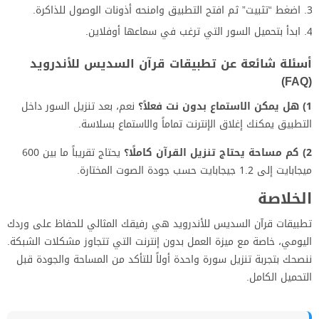
اضغط “تثبيت” ثم افتح التطبيق وامنحه أذونات الوصول للذاكرة.
ابدأ بتحميل السور التي ترغب في سماعها أوفلاين.
أسئلة شائعة عن تطبيقات قرآن السديس للأندرويد
(FAQ)
1) هل يمكن الاستماع بدون نت فعلاً؟
نعم، بعد تنزيل السور داخل
التطبيق يمكنك إغلاق الإنترنت تماماً والاستماع بسلاسة.
2) كم مساحة يحتاج تنزيل القرآن كاملًا؟
يحتاج تقريباً ما بين 600
ميجابايت إلى 1.2 جيجابايت حسب جودة الصوت المختارة.
الخلاصة
تطبيقات قرآن السديس للأندرويد هي رفيقك المثالي للحفاظ على وردك
اليومي، خاصة مع ميزة العمل بدون إنترنت التي تتجاوز مشكلات الشبكة.
ننصحك بتجربة تنزيل سورة واحدة أولاً للتأكد من المساحة والجودة قبل
التحميل الكامل.