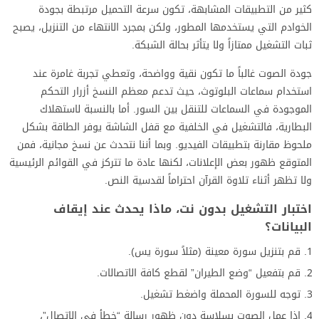
كثير من التطبيقات المشابهة، تكون سرعة التحميل مرتبطة بجودة
الخوادم التي يستخدمها المطور، ولكن بمجرد الانتهاء من التنزيل، يصبح
ثبات التشغيل ممتازاً ولا يتأثر بحالة الشبكة.
جودة الصوت غالباً ما تكون نقية وواضحة، وتعطي تجربة غامرة عند
استخدام سماعات البلوتوث، حيث تدعم معظم النسخ أزرار التحكم
الموجودة في السماعات للتنقل بين السور. أما بالنسبة لاستهلاك
البطارية، فالتشغيل في الخلفية مع قفل الشاشة يوفر الطاقة بشكل
ملحوظ مقارنة بتطبيقات الفيديو. وبما أننا نتحدث عن نسخ مجانية، فمن
المتوقع ظهور بعض الإعلانات، لكنها عادة ما تتركز في القوائم الرئيسية
ولا تظهر أثناء تلاوة القرآن احتراماً لقدسية النص.
اختبار التشغيل بدون نت، ماذا يحدث عند إيقاف
البيانات؟
قم بتنزيل سورة معينة (مثلاً سورة يس).
قم بتفعيل “وضع الطيران” لقطع كافة الاتصالات.
توجه للسورة المحملة واضغط تشغيل.
إذا عمل الصوت بسلاسة دون ظهور رسالة “خطأ في الاتصال”،