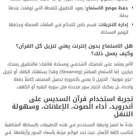
حفظ موضع الاستماع:
يعود التطبيق للنقطة التي توقفت عندها
بدقة.
إدارة التنزيلات:
قسم خاص للتحكم في الملفات المحملة وحذفها
لتوفير المساحة.
هل الاستماع بدون إنترنت يعني تنزيل كل القرآن؟
وكيف يعمل ذلك؟
الأمر يعتمد على تفضيلك الشخصي ومساحة هاتفك؛ فالتطبيق يمنحك
خيارين: إما الاستماع المباشر (Streaming) وهذا يستهلك الباقة، أو تنزيل
“حزم صوتية”. التنزيل لا يعني بالضرورة تحميل المصحف كاملاً دفعة
واحدة، بل يمكنك اختيار سور محددة مثل سورة البقرة أو الكهف.
تجربة استخدام قرآن السديس على
أندرويد، أداء الصوت، الإعلانات، وسهولة
التنقل
عادةً ما تتميز واجهة المستخدم في هذه التطبيقات بالبساطة المتناهية
لتناسب كافة الأعمار، حيث تجد قوائم مرتبة بأسماء السور وأرقامها. في