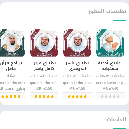
تطبيقات المطور
تطبيق أدعية
تطبيق ياسر
تطبيق قرآن
برنامج قرأن
مستجابة
الدوسري
كامل ياسر
كامل
ومبكية
للقرآن الكريم
الدوسري بدون
ماهرالمعيقل
4.0.2
Varies with device
Varies with device
Varies with device
للأندرويد |
للأندرويد –
نت – استمع
بدون نت
quran karim mp3‏
quran karim mp3‏
quran karim mp3‏
quran karim mp3
أدعية مؤثرة
استمع للقرآن
وتعلم بسهولة
67.45 MB
97.05 MB
97.05 MB
يتباين
بدون إنترنت
كامل بدون نت
بسهولة
العلامات