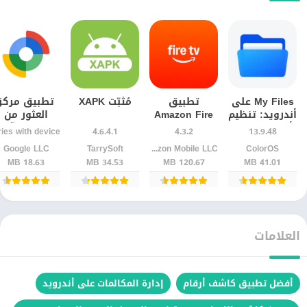
My Files على
تطبيق
مُثبّت XAPK
تطبيق مركز
أندرويد: تنظيم
Amazon Fire
العثور من
أسهل للصور
TV | لتحويل
Google آخر
4.6.4.1
4.3.2
13.9.48
والملفات
هاتفك إلى
إصدار
ColorOS
Amazon Mobile LLC
TarrySoft‏
Google LLC‏
ريموت
18.63 MB
34.53 MB
120.67 MB
41.01 MB
العلامات
أفضل تطبيق كاشف أرقام
إدارة المكالمات على أندرويد