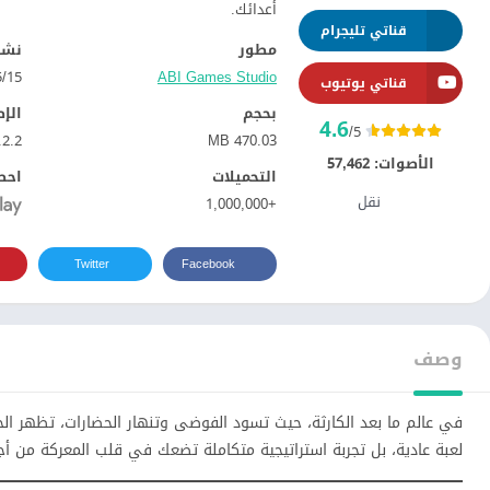
أعدائك.
قناتي تليجرام
مطور
نشر
ABI Games Studio‏
15‏/05‏/2024
قناتي يوتيوب
بحجم
الإ
4.6
/5
.2.2
470.03 MB
الأصوات:
57,462
التحميلات
احص
نقل
+1,000,000
Twitter
Facebook
وصف
في عالم ما بعد الكارثة، حيث تسود الفوضى وتنهار الحضارات، تظهر الحاج
لعبة عادية، بل تجربة استراتيجية متكاملة تضعك في قلب المعركة من أجل