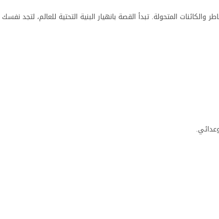
طر والكائنات المتحولة. تبدأ القصة بانهيار البنية التحتية للعالم، لتجد نف
وعدائي.