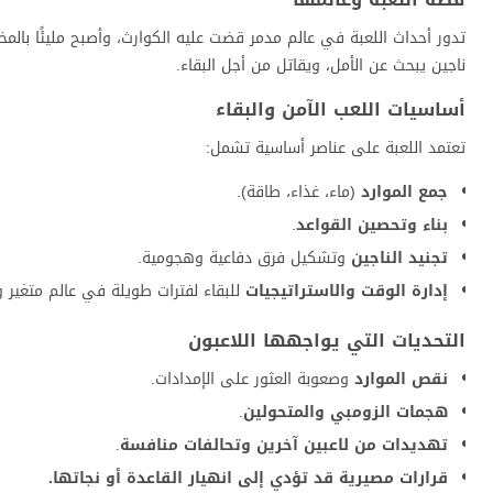
تدور أحداث اللعبة في عالم مدمر قضت عليه الكوارث، وأصبح مليئًا بالمخا
ناجين يبحث عن الأمل، ويقاتل من أجل البقاء.
أساسيات اللعب الآمن والبقاء
تعتمد اللعبة على عناصر أساسية تشمل:
جمع الموارد
(ماء، غذاء، طاقة).
بناء وتحصين القواعد
.
تجنيد الناجين
وتشكيل فرق دفاعية وهجومية.
إدارة الوقت والاستراتيجيات
للبقاء لفترات طويلة في عالم متغير 
التحديات التي يواجهها اللاعبون
نقص الموارد
وصعوبة العثور على الإمدادات.
هجمات الزومبي والمتحولين
.
تهديدات من لاعبين آخرين وتحالفات منافسة
.
قرارات مصيرية قد تؤدي إلى انهيار القاعدة أو نجاتها.