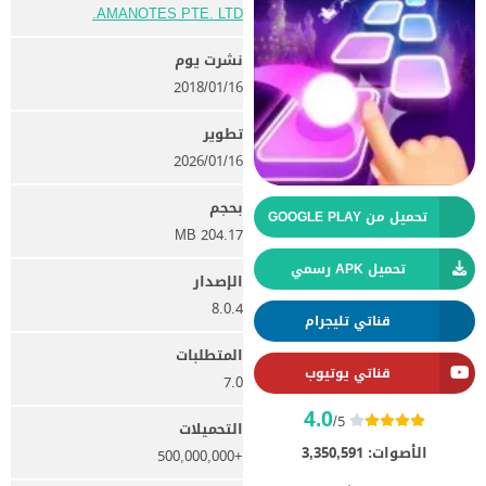
AMANOTES PTE. LTD.
نشرت يوم
16‏/01‏/2018
تطوير
16‏/01‏/2026
بحجم
تحميل من GOOGLE PLAY
204.17 MB
تحميل APK رسمي
الإصدار
8.0.4
قناتي تليجرام
المتطلبات
قناتي يوتيوب
7.0
4.0
/5
التحميلات
الأصوات:
3,350,591
+500,000,000