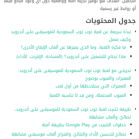
التحميل. الهدف هو توفير تجربة آمنة وواقعية دون أي وعود مبالغ فيها
أو روابط غير رسمية.
جدول المحتويات
نبذة سريعة عن لعبة توب توب السعودية للموسيقى على أندرويد
وكيف تعمل
ما فكرة اللعبة، وما الذي يميزها عن ألعاب الإيقاع الأخرى؟
ماذا تحتاج للتشغيل على أندرويد؟ (المساحة، الإنترنت، الأداء)
تجربتي مع لعبة توب توب السعودية للموسيقى على أندرويد:
المميزات والعيوب بوضوح
المميزات التي ستلاحظها من أول لعب
العيوب المحتملة، ومن قد لا تناسبه اللعبة
طريقة تثبيت لعبة توب توب السعودية للموسيقى على أندرويد،
نصائح، وألعاب مشابهة
خطوات التثبيت من Google Play بطريقة آمنة
نصائح لتحسين الأداء والنتائج، واقتراح ألعاب موسيقى مشابهة