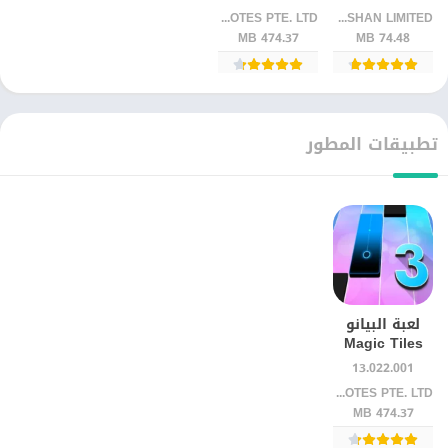
تحدي رقص
بالعزف
AMANOTES PTE. LTD.
HUMSHAN LIMITED
الألوان السريع
والتحدي
474.37 MB
74.48 MB
تطبيقات المطور
لعبة البيانو
Magic Tiles
3™ | استمتع
13.022.001
بالعزف
AMANOTES PTE. LTD.
والتحدي
474.37 MB