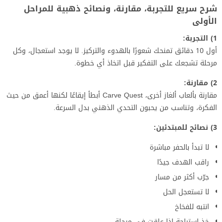
شرح سريع للتجربة، مقارنة، ونصائح ذهبية للمراحل
الأولى
1) التجربة:
أول 10 دقائق تمنحك شعورًا بالهدوء والتركيز. لا يوجد استعجال، وكل
مرحلة تشجعك على التفكير قبل اتخاذ أي خطوة.
2) مقارنة:
مقارنة بألعاب ألغاز أخرى، Carve Quest أبطأ إيقاعًا لكنها أعمق من حيث
الفكرة، وتناسب من يحبون التحدي الذهني بدل السرعة.
3) نصائح للمبتدئين:
لا تبدأ بالحفر مباشرة
راقب الهدف جيدًا
جرّب أكثر من مسار
لا تستعجل الحل
انتبه للفخاخ
خذ استراحة إذا علقت في مرحلة