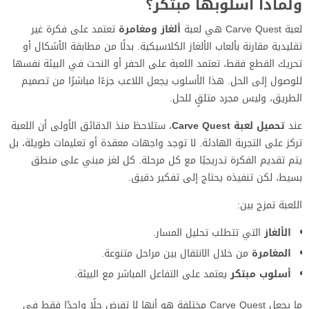
ولماذا أسلوبها مبتكر؟
لعبة Carve Quest هي لعبة
ألغاز ومغامرة
تعتمد على فكرة غير
تقليدية مقارنة بألعاب الألغاز الكلاسيكية. بدلًا من مطابقة الأشكال أو
تحريك القطع فقط، تعتمد اللعبة على الحفر أو النحت في البيئة نفسها
للوصول إلى الحل. هذا الأسلوب يجعل اللاعب جزءًا مباشرًا من تصميم
الطريق، وليس مجرد متلقٍ للحل.
عند
تحميل لعبة Carve Quest
، ستلاحظ منذ الدقائق الأولى أن اللعبة
تركز على التجربة الهادئة. لا توجد واجهات معقدة أو تعليمات طويلة، بل
يتم تقديم الفكرة تدريجيًا مع كل مرحلة. كل لغز مبني على منطق
بسيط، لكن تنفيذه يحتاج إلى تفكير دقيق.
اللعبة تمزج بين:
الألغاز
التي تتطلب تحليل المسار.
المغامرة
من خلال الانتقال بين مراحل متنوعة.
أسلوب مبتكر
يعتمد على التفاعل المباشر مع البيئة.
ما يجعل Carve Quest مختلفة هو أنها لا تفرض حلًا واحدًا فقط في