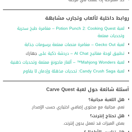
روابط داخلية لألعاب وتجارب مشابهة
لعبة Potion Punch 2: Cooking Quest – مغامرة طبخ سحرية
وتحديات ممتعة
لعبة Gecko Out – مغامرة منصات ممتعة برسومات جذابة
تطبيق لوحة مفاتيح AI Chat – دردشة ذكية على
جهازك
لعبة Mahjong Wonders™ – ألغاز ماجونغ ممتعة وتحديات ذهنية
لعبة Candy Crush Saga: تحديات مذهلة وإدمان لا يقاوم
أسئلة شائعة حول لعبة Carve Quest
هل اللعبة مجانية؟
نعم، مجانية مع محتوى إضافي اختياري حسب الإصدار.
هل تحتاج إنترنت؟
بعض الميزات قد تعمل بدون إنترنت.