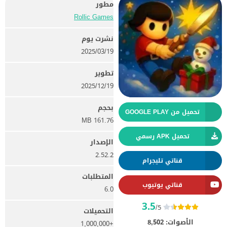
مطور
Rollic Games
نشرت يوم
19‏/03‏/2025
تطوير
19‏/12‏/2025
بحجم
تحميل من GOOGLE PLAY
161.76 MB
تحميل APK رسمي
الإصدار
2.52.2
قناتي تليجرام
المتطلبات
قناتي يوتيوب
6.0
3.5
/5
التحميلات
الأصوات:
8,502
+1,000,000