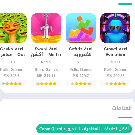
لعبة Crowd
لعبة Softris
لعبة Sword
لعبة Gecko
Evolution
للأندرويد –
Melter – أكشن
Out – مغامر
الأصلية
أحدث إصدار
ممتع وصهر
منصات ممتعة
9.1.1
62.9.5
5.1.1
70.0.1
للأندرويد اخر
الأسلحة
برسومات
Rollic Games
Rollic Games
Rollic Games
Rollic Games
اصدار
بسرعة
جذابة
243.6 MB
219.11 MB
279.7 MB
299.55 MB
العلامات
أفضل تطبيقات المغامرات للاندرويد Carve Quest