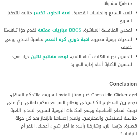
منطقيًا مشابهًا
للعب السريع والجلسات القصيرة،
لعبة الطوب تكسر
مثالية للتحفيز
السريع
لمحبي المنافسة المباشرة،
BBCS مباريات ممتعة
تقدم جوًا تنافسيًا
لتحديات يومية قصيرة،
لعبة دوري كرة القدم
مناسبة لتحدي يومي
خفيف
لتحسين تجربة الهاتف أثناء اللعب،
لوحة مفاتيح لاتين
خيار مفيد
لتحسين الكتابة أثناء إدارة الموارد
Conclusion
لعبة Chess Idle Clicker خيار ممتاز للمتعة السريعة والتحكم السهل،
تجمع بين الشطرنج الكلاسيكي ونظام النقر مع تقدّم تلقائي. ركّز على
ترقية القطع الأساسية وجمع المكافآت اليومية لتسريع التقدم. اللعبة
مناسبة للمبتدئين والمحترفين، وتمنح إحساسًا بالإنجاز بعد كل جولة
قصيرة. جرّبها الآن، وشاركنا رأيك: ما أكثر شيء أعجبك، النقر أم
الترقيات؟