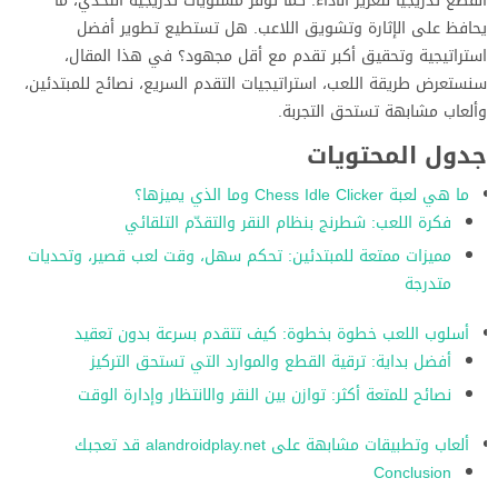
القطع تدريجيًا لتعزيز الأداء. كما توفر مستويات تدريجية التحدي، ما
يحافظ على الإثارة وتشويق اللاعب. هل تستطيع تطوير أفضل
استراتيجية وتحقيق أكبر تقدم مع أقل مجهود؟ في هذا المقال،
سنستعرض طريقة اللعب، استراتيجيات التقدم السريع، نصائح للمبتدئين،
وألعاب مشابهة تستحق التجربة.
جدول المحتويات
ما هي لعبة Chess Idle Clicker وما الذي يميزها؟
فكرة اللعب: شطرنج بنظام النقر والتقدّم التلقائي
مميزات ممتعة للمبتدئين: تحكم سهل، وقت لعب قصير، وتحديات
متدرجة
أسلوب اللعب خطوة بخطوة: كيف تتقدم بسرعة بدون تعقيد
أفضل بداية: ترقية القطع والموارد التي تستحق التركيز
نصائح للمتعة أكثر: توازن بين النقر والانتظار وإدارة الوقت
ألعاب وتطبيقات مشابهة على alandroidplay.net قد تعجبك
Conclusion