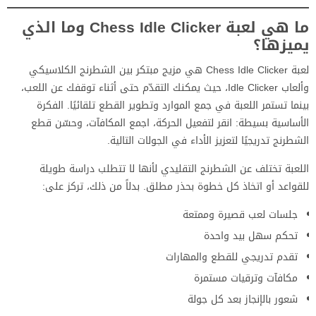
ما هي لعبة Chess Idle Clicker وما الذي
يميزها؟
لعبة Chess Idle Clicker هي مزيج مبتكر بين الشطرنج الكلاسيكي
وألعاب Idle Clicker، حيث يمكنك التقدّم حتى أثناء توقفك عن اللعب،
بينما تستمر اللعبة في جمع الموارد وتطوير القطع تلقائيًا. الفكرة
الأساسية بسيطة: انقر لتفعيل الحركة، اجمع المكافآت، وحسّن قطع
الشطرنج تدريجيًا لتعزيز الأداء في الجولات التالية.
اللعبة تختلف عن الشطرنج التقليدي لأنها لا تتطلب دراسة طويلة
للقواعد أو اتخاذ كل خطوة بحذر مطلق. بدلاً من ذلك، تركز على:
جلسات لعب قصيرة وممتعة
تحكم سهل بيد واحدة
تقدم تدريجي للقطع والمهارات
مكافآت وترقيات مستمرة
شعور بالإنجاز بعد كل جولة