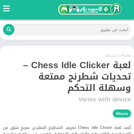
Home
/
بسيطة
لعبة Chess Idle Clicker –
تحديات شطرنج ممتعة
وسهلة التحكم
Varies with device
بسيطة
تُعيد لعبة Chess Idle Clicker تعريف الشطرنج التقليدي بمزيجٍ شيّق من
الاستراتيجية الكلاسيكية وآليات النقر التفاعلية. انغمس في رحلة استراتيجية