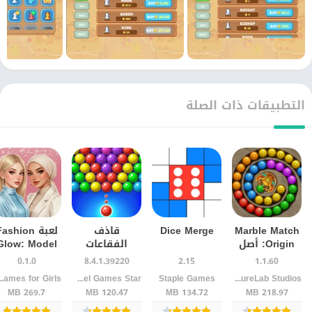
التطبيقات ذات الصلة
Marble Match
Dice Merge
قاذف
لعبة ashion
Origin: أصل
الفقاعات
Glow: Model
الفكرة
Bubble
& Style
0.1.0
8.4.1.39220
2.15
1.1.60
وطريقة اللعب
Shooter مجاناً:
للأندرويد
LeisureLab Studios
Staple Games
LinkDesks - Jewel Games Star‏
ames for Girls
التي تجذب
اللعبة
269.7 MB
120.47 MB
134.72 MB
218.97 MB
اللاعبين
الكلاسيكية
الأسطورية