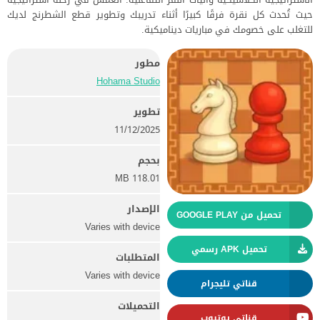
حيث تُحدث كل نقرة فرقًا كبيرًا أثناء تدريبك وتطوير قطع الشطرنج لديك
للتغلب على خصومك في مباريات ديناميكية.
مطور
Hohama Studio
تطوير
11/12/2025
بحجم
118.01 MB
الإصدار
تحميل من GOOGLE PLAY
Varies with device
تحميل APK رسمي
المتطلبات
Varies with device
قناتي تليجرام
التحميلات
قناتي يوتيوب