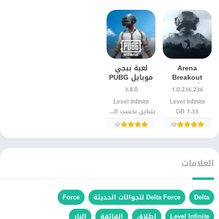
Arena
لعبة ببجي
Breakout
موبايل PUBG
للأندرويد –
MOBILE
3.8.0
1.0.236.236
لعبة FPS
الرسمية
Level Infinite‏
Level Infinite‏
واقعية
1.33 GB
يتباين بحسب الجهاز
برسومات عالية
وتجربة قتال
تكتيكية
العلامات
Delta
Delta Force للجوالات الحديثة
Force
Level Infinite
إطلاق
الفائقة
النار