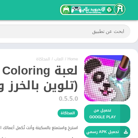
Home
/
العاب
/
المحاكاة
لعبة oring
(تلوين بالخرز 
0.5.5.0
تحميل من
المحاكاة
GOOGLE PLAY
استرخِ واستمتع بالسكينة وأنت تُكمل أعمالك ا
تحميل APK رسمي