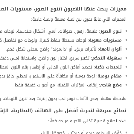
مميزات يبحث عنها اللاعبون (تنوع الصور، مستويات الصعو
المميزات اللي غالبًا تفرق بين لعبة ممتعة ولعبة عادية:
تنوع الصور
: طبيعة، زهور، حيوانات، أنمي، أشكال هندسية، لوحات م
مستويات صعوبة
: لوحات بسيطة بنقاط كبيرة، ولوحات مع تفاصيل ك
ألوان لامعة
: تأثيرات بريق، أو “دايموند” واضح يعطي شكل فخم.
سهولة التحكم
: تكبير سريع، اختيار لون واضح، واستجابة لمس دقيقة
تلميحات ذكية
: تحديد أماكن اللون الحالي أو إظهار رقم اللون المط
مهام يومية
: لوحة يومية أو مكافأة على الاستمرار، تعطي حافز بد
وضع هادئ
: إيقاف المؤثرات الثقيلة، مع أصوات خفيفة فقط.
ملاحظة مهمة: بعض الألعاب توفر لعب بدون إنترنت بعد تنزيل اللوحات، و
نصائح سريعة لتجربة أفضل على الهاتف (البطارية، الإش
هذه نصائح قصيرة تخلي التجربة مريحة فعلًا:
خفّض السطوع درجة أو درجتين، خصوصًا بالليل.