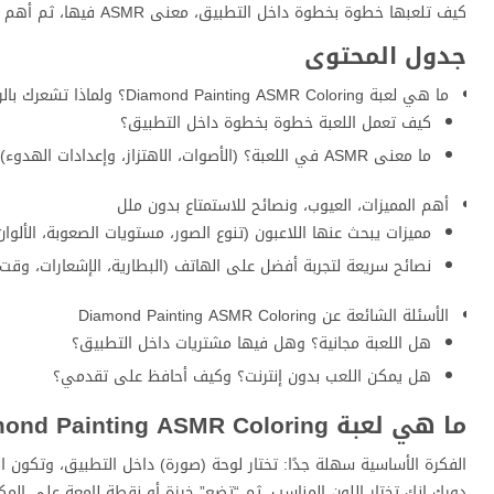
كيف تلعبها خطوة بخطوة داخل التطبيق، معنى ASMR فيها، ثم أهم المميزات والعيوب، وأجوبة واضحة عن الأسئلة الشائعة قبل التحميل.
جدول المحتوى
ما هي لعبة Diamond Painting ASMR Coloring؟ ولماذا تشعرك بالراحة؟
كيف تعمل اللعبة خطوة بخطوة داخل التطبيق؟
ما معنى ASMR في اللعبة؟ (الأصوات، الاهتزاز، وإعدادات الهدوء)
أهم المميزات، العيوب، ونصائح للاستمتاع بدون ملل
مميزات يبحث عنها اللاعبون (تنوع الصور، مستويات الصعوبة، الألوان
نصائح سريعة لتجربة أفضل على الهاتف (البطارية، الإشعارات، وقت 
الأسئلة الشائعة عن Diamond Painting ASMR Coloring
هل اللعبة مجانية؟ وهل فيها مشتريات داخل التطبيق؟
هل يمكن اللعب بدون إنترنت؟ وكيف أحافظ على تقدمي؟
ما هي لعبة Diamond Painting ASMR Coloring؟ ولماذا تشعرك بالراحة؟
الفكرة الأساسية سهلة جدًا: تختار لوحة (صورة) داخل التطبيق، وتكون ال
دورك إنك تختار اللون المناسب، ثم “تضع” خرزة أو نقطة لامعة على المك