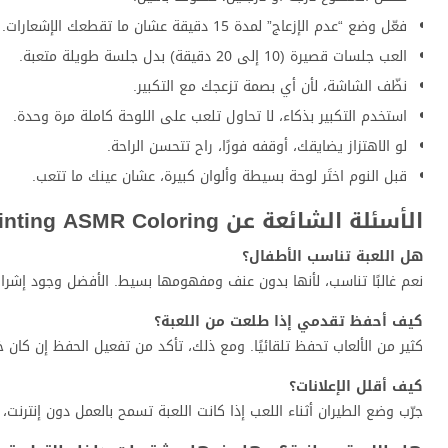
فعّل وضع “عدم الإزعاج” لمدة 15 دقيقة عشان ما تقطعك الإشعارات.
العب جلسات قصيرة (10 إلى 20 دقيقة) بدل جلسة طويلة متعبة.
نظّف الشاشة، لأن أي بصمة تزعجك مع التكبير.
استخدم التكبير بذكاء، لا تحاول تلعب على اللوحة كاملة مرة وحدة.
لو الاهتزاز يضايقك، أوقفه فورًا، راح تتحسن الراحة.
قبل النوم اختَر لوحة بسيطة وألوان كبيرة، عشان عينك ما تتعب.
الأسئلة الشائعة عن Diamond Painting ASMR Coloring
هل اللعبة تناسب الأطفال؟
نعم غالبًا تناسب، لأنها بدون عنف ومفهومها بسيط. الأفضل وجود إشر
كيف أحفظ تقدمي إذا طلعت من اللعبة؟
كثير من الألعاب تحفظ تلقائيًا. ومع ذلك، تأكد من تفعيل الحفظ إن كان خي
كيف أقلل الإعلانات؟
جرّب وضع الطيران أثناء اللعب إذا كانت اللعبة تسمح بالعمل دون إنترنت، أو