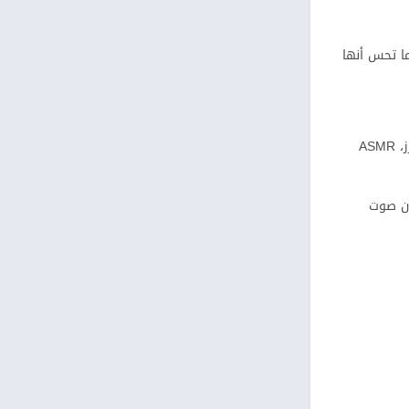
ما تحس أنها
ASMR هو اختصار لتجربة حسّية مرتبطة بأصوات أو مؤثرات ناعمة تخلي بعض الناس يحسون براحة أو “وخز” لطيف في الرأس. داخل ألعاب تلوين بالخرز، ASMR
ون صوت