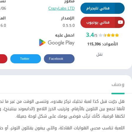
مطور
نشر
CrazyLabs LTD‏
06‏/01‏/2021
قناتي تليجرام
الإصدار
الم
قناتي يوتيوب
6.0
0.5.5.0
3.4
احصل عليه
/5
الأصوات:
115,396
نقل
Twitter
Facebook
وصف
هل جرّبت قبل كذا لعبة تخليك تركز بهدوء، وتنسى الوقت من غير ما 
لكنها مُرضية، كأنك ترتّب فوضى يومك على شكل لوحة جميلة.
اللعبة تناسب محبي الهوايات الهادئة، واللي يبغون يقللون التوتر، أو