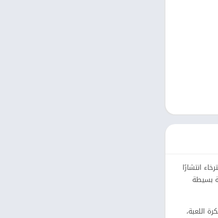
كتب مصوّرة
نمط حياة
Uncategorized
التعليم
الكلمات
الصور الفوتوغرافية
الجمال
فن وتصميم
خاء انتشارًا
النتيجة تجربة بسيطة
ة اللعبة،