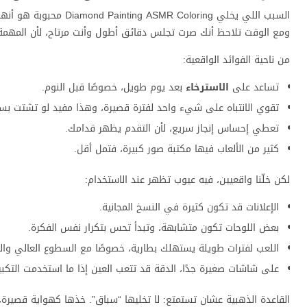
السبب اللي يخلي loring
ومع الوقت تلاحظ أنك صرت تجلس دقائق أطول وأنت مرتاح، لأن المهمة و
من ناحية الفوائد الواقعية:
تساعد على
الاسترخاء
بعد يوم طويل، خصوصًا قبل النوم.
تقوي الانتباه على شيء واحد لفترة قصيرة، وهذا مفيد لو تشتت بسر
تعطي إحساس إنجاز سريع، لأن التقدم يظهر قدامك.
كثير من الألعاب فيها مكتبة صور كبيرة، فتمل أقل.
لكن خلّنا واقعيين، فيه عيوب تظهر عند الاستخدام:
الإعلانات قد تكون كثيرة في النسخ المجانية.
بعض اللوحات تكون متشابهة، وتبدأ تحس بتكرار نفس الفكرة.
اللعب لفترات طويلة يستهلك بطارية، خصوصًا مع السطوع العالي والم
على شاشات صغيرة جدًا، الدقة قد تتعب العين إذا ما استخدمت التكبير
القاعدة الذهبية عشان تستمتع: لا تخليها “سباق”. خذها كهواية قصيرة، 