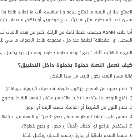
الممتع هنا إن اللعبة ما تحتاج سرعة ولا منافسة. أنت ما تطارد نقاط و
شيء تحت السيطرة. مثل لما ترتّب درج فوضوي، أو تلصّق ملصقات بترتي
أما جانب
ASMR
فيضيف طبقة ثانية من الراحة. كثير من هذه الألعاب تس
السحب، أو “طقطقة” لطيفة عند ملء مجموعة نقاط. الأصوات ما هي لل
النتيجة النهائية كأنك “تبني” لوحة خطوة خطوة. ومع كل جزء يكتمل، ي
كيف تعمل اللعبة خطوة بخطوة داخل التطبيق؟
غالبًا مسار اللعب يكون قريب من هذا الشكل:
تختار صورة من المعرض (زهور، طبيعة، شخصيات كرتونية، حيوانات).
تفتح اللوحة، وتستخدم التكبير والتصغير عشان تشوف النقاط بوضوح.
تختار اللون من الشريط أو القائمة، حسب الرقم أو الرمز.
تلمس على النقاط المطابقة عشان تضع “الخرز” أو اللمعة في مكانها.
تستخدم التراجع لو أخطأت (أحيانًا زر محو، أو رجوع خطوة).
تحفظ التقدم تلقائيًا أو يدويًا (حسب اللعبة) وتكمل لاحقًا.