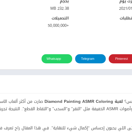
ت يوم
بحجم
232.38 MB
تطلبات
التحميلات
+50,000,000
Whatsapp
Telegram
Pinterest
تحس؟
لعبة Diamond Painting ASMR Coloring
صارت من أكثر ألعاب الاستر
لأنها تجمع بين التلوين بالأرقام، وترتيب الخرز اللامع (الدايموند بينتينج)، وأصوات ASMR الخفيفة مثل “النقر” و”السحب” و”التقاط القطع”. 
 حتى اللي يحبون إحساس “إكمال شيء للنهاية”. في هذا المقال راح تعرف فكر