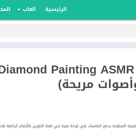
الرئيسية
العاب
المحا
ألعاب الألواح
ألعاب الأدوار
أوراق اللعب
الألعاب الإستراتيج
الحركة
Diamond Painting ASMR Col
الرياضة
السباقات
وأصوات مريحة)
تعليمية
الألغاز
لفنية المبهجة بدفع الماسات على لوحة فنية في لعبة التلوين بالأرقام الرائعة هذ