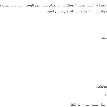
Diamond Painting ASMR Co محبوبة هو أنها تعطي “متعة صغيرة” بسهولة. ما تحتاج خبرة في الرسم، ومع ذلك تط
اضحة: لون واحد، نقاطه، ثم تنتقل لغيره.
عة.
ؤثرات.
.
مثل فنجان شاي آخر الليل.