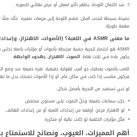
عند اكتمال اللوحة، يظهر تأثير لمعان أو عرض نهائي للصورة.
نصيحة بسيطة لتجنب الملل: قسّم اللوحة إلى مربعات صغيرة. خلّك مثلًا ت
مهمة طويلة.
ما معنى ASMR في اللعبة؟ (الأصوات، الاهتزاز، وإعدادات الهدوء)
يكون عادة في ثلاث نقاط:
الصوت
،
الاهتزاز
، و
هدوء الواجهة
.
اللعب بالصوت يعطيك جو أقرب لهواية حقيقية: نقرة خفيفة عند وضع الخ
فيكون مناسب إذا كنت في مكان عام، أو إذا الأصوات تشتتك بدل ما ته
لو تبي تستفيد من التجربة بأفضل شكل:
جرّب سماعات خفيفة وخلّ الصوت على مستوى منخفض.
لو الاهتزاز مزعج، أوقفه من إعدادات اللعبة أو من إعدادات الهاتف.
قلّل مؤثرات الخلفية لو كانت عالية أو متكررة.
أهم المميزات، العيوب، ونصائح للاستمتاع ب