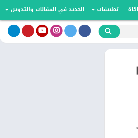
كاة
تطبيقات
الجديد في المقالات والتدوين
الموسيقى والصوت
تحديثات وأخبار أندرويد
أدوات الفيديو
مقارنة وشرح العاب اندرويد
تخصيص
مراجعة ومقارنة تطبيقات أندرويد
ية
الكتب والمراجع
أعمال
ترفيه
اجتماعي
شؤون مالية
الأدوات
طعام ومشروب
الإنتاجية
الاتصال
ه.
الصحة واللياقة البدنية