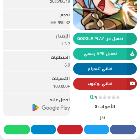
19‏/06‏/2025
بحجم
590.32 MB
الإصدار
تحميل من GOOGLE PLAY
1.3.7
تحميل APK رسمي
المتطلبات
6.0
قناتي تليجرام
التحميلات
قناتي يوتيوب
+100,000
0
/5
احصل عليه
الأصوات:
0
نقل