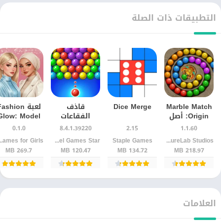
التطبيقات ذات الصلة
Marble Match
Dice Merge
قاذف
لعبة ashion
Origin: أصل
الفقاعات
Glow: Model
الفكرة
Bubble
& Style
0.1.0
8.4.1.39220
2.15
1.1.60
وطريقة اللعب
Shooter مجاناً:
للأندرويد
LeisureLab Studios
Staple Games
LinkDesks - Jewel Games Star‏
ames for Girls
التي تجذب
اللعبة
269.7 MB
120.47 MB
134.72 MB
218.97 MB
اللاعبين
الكلاسيكية
الأسطورية
العلامات