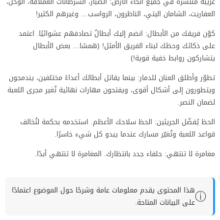
غريبة منتشرة في جميع أنحاء الأرض: الصبار، السرطانات العملاقة، الوحل،
العفاريت، الشامان اليتي، الناظرون، الرواسب… وغيرهم الكثير!
كوّن فريقك من الأبطال: انضم إليك أبطالٌ تصادفهم عشوائيًا. اعتمد
على ذكائك وحظك لبناء الفريق الأمثل! (همسًا… بعض الأبطال
يتشاركون روابط خفية قوية!)
تطوّر وأطلق العنان للدمار: بينما يقاتل أبطالك أعداءً مختلفين، يندمجون
ويتطورون إلى أشكال أقوى، ويفتحون مهارات نهائية تُغير مجرى اللعبة
لضمان النصر.
الحظ يُفضّل الجريئين: الحظ سلاحك الأعظم. استخدمه بحكمة لتُخالف
قواعد اللعبة وتُغيّر مسارك عندما يبدو كل شيء خاسرًا.
مغامرة لا تنتهي: حلفاء جدد بانتظارك. المغامرة لا تنتهي أبدًا.
هذا المحتوى يقدم معلومات عامة وشرحًا حول الموضوع اعتمادًا
ⓘ
على البيانات المتاحة.