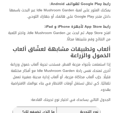
رابط Google Play لهواتف Android:
يمكنك العثور على لعبة Idle Mushroom Garden عبر البحث باسمها
داخل متجر Google Play على هاتفك أو جهازك اللوحي.
رابط App Store لأجهزة iPhone و iPad:
افتح App Store، ثم ابحث عن Idle Mushroom Garden، واختر اللعبة
من النتائج وقم بتثبيتها مجانًا.
ألعاب وتطبيقات مشابهة لعشّاق ألعاب
الخمول والزراعة
إذا استمتعت بأجواء مزرعة الفطر، فستحب تجربة ألعاب خمول وزراعة
أخرى تمنحك نفس راحة Idle Mushroom Garden مع أفكار مختلفة
قليلًا. جرّب ألعاب محاكاة مزرعة، أو ألعاب إدارة مدينة صغيرة تعمل
تلقائيًا، كي تظل تستغل أوقات الانتظار في بناء عوالمك الافتراضية
بهدوء.
الجدول التالي يساعدك في اختيار نوع تجربتك القادمة:
نوع التجربة
ما الذي تضيفه لك؟