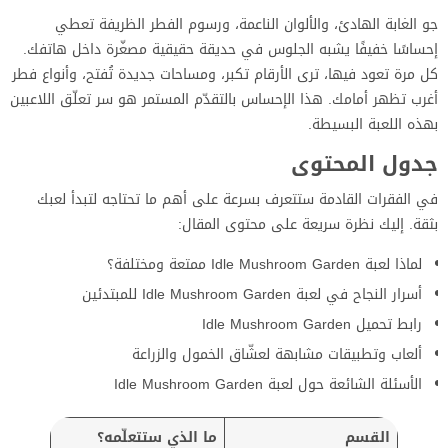
جو الغابة الهادئ، والألوان الناعمة، ورسوم الفطر الظريفة تعطي
إحساسًا خفيفًا يشبه الجلوس في حديقة حقيقية مصغّرة داخل هاتفك.
كل مرة تعود فيها، ترى الأرقام تكبر، ومساحات جديدة تُفتح، وأنواع فطر
أغرب تظهر أمامك. هذا الإحساس بالتقدّم المستمر هو سر تعلّق اللاعبين
بهذه اللعبة البسيطة.
جدول المحتوى
في الفقرات القادمة ستتعرف بسرعة على أهم ما تحتاجه لتبدأ لعبك
بثقة. إليك نظرة سريعة على محتوى المقال:
لماذا لعبة Idle Mushroom Garden ممتعة ومختلفة؟
أسرار النجاح في لعبة Idle Mushroom Garden للمبتدئين
رابط تحميل Idle Mushroom Garden
ألعاب وتطبيقات مشابهة لعشّاق الخمول والزراعة
الأسئلة الشائعة حول لعبة Idle Mushroom Garden
القسم
ما الذي ستتعلّمه؟