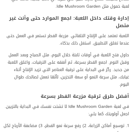
لعبة خمول مثل Idle Mushroom Garden.
إدارة وقتك داخل اللعبة: اجمع الموارد حتى وأنت غير
متصل
اللعبة تعتمد على الإنتاج التلقائي. مزرعة الفطر تستمر في العمل حتى
عندما تغلق التطبيق. استغل ذلك بذكاء.
حاول فتح اللعبة في أوقات ثابتة خلال اليوم، مثل الصباح وبعد العمل
وقبل النوم. اجمع الفطر بسرعة، ثم أنفقه على الترقيات، واغلق اللعبة
من جديد. ركّز في البداية على ترقية العناصر التي تزيد الإنتاج أثناء
غيابك، مثل سرعة النمو أو سعة التخزين، لأنّها تعمل لصالحك طوال
اليوم.
أفضل طرق ترقية مزرعة الفطر بسرعة
في لعبة Idle Mushroom Garden لا تشتت نفسك في البداية بالتزيين.
اجعل أولويتك كما يلي:
توسيع أماكن الزراعة، 2) رفع سرعة نمو الفطر، 3) مضاعفة الأرباح لكل