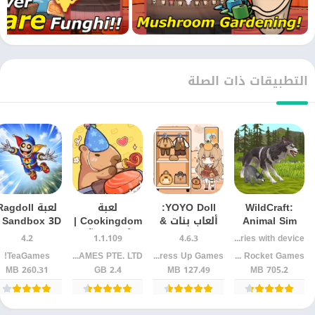
التطبيقات ذات الصلة
WildCraft:
YOYO Doll:
لعبة
لعبة agdoll
Animal Sim
ألعاب بنات &
Cookingdom |
D –
Online
Gacha
للأندرويد آخر
محاكاة
4.2
1.1.109
4.6.3
Varies with device
للأندرويد
إصدار تجربة
الفيزياء
TeaGames!
ABI GAMES PTE. LTD.
YoYo Dress Up Games
Turbo Rocket Games
طبخ ممتعة
والإبداع
260.31 MB
2.4 GB
127.49 MB
705.2 MB