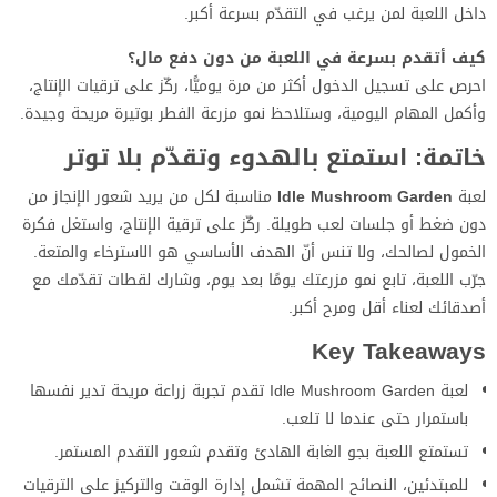
داخل اللعبة لمن يرغب في التقدّم بسرعة أكبر.
كيف أتقدم بسرعة في اللعبة من دون دفع مال؟
احرص على تسجيل الدخول أكثر من مرة يوميًّا، ركّز على ترقيات الإنتاج،
وأكمل المهام اليومية، وستلاحظ نمو مزرعة الفطر بوتيرة مريحة وجيدة.
خاتمة: استمتع بالهدوء وتقدّم بلا توتر
لعبة
Idle Mushroom Garden
مناسبة لكل من يريد شعور الإنجاز من
دون ضغط أو جلسات لعب طويلة. ركّز على ترقية الإنتاج، واستغل فكرة
الخمول لصالحك، ولا تنس أنّ الهدف الأساسي هو الاسترخاء والمتعة.
جرّب اللعبة، تابع نمو مزرعتك يومًا بعد يوم، وشارك لقطات تقدّمك مع
أصدقائك لعناء أقل ومرح أكبر.
Key Takeaways
لعبة Idle Mushroom Garden تقدم تجربة زراعة مريحة تدير نفسها
باستمرار حتى عندما لا تلعب.
تستمتع اللعبة بجو الغابة الهادئ وتقدم شعور التقدم المستمر.
للمبتدئين، النصائح المهمة تشمل إدارة الوقت والتركيز على الترقيات