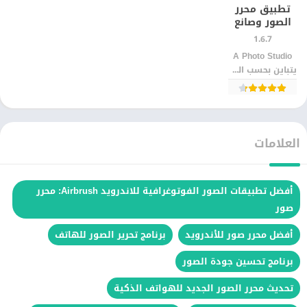
تطبيق محرر
الصور وصانع
الفن التصويري
1.6.7
– للأندرويد
A Photo Studio‏
مجانًا
يتباين بحسب الجهاز
العلامات
أفضل تطبيقات الصور الفوتوغرافية للاندرويد Airbrush: محرر
صور
أفضل محرر صور للأندرويد
برنامج تحرير الصور للهاتف
برنامج تحسين جودة الصور
تحديث محرر الصور الجديد للهواتف الذكية