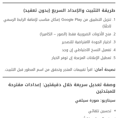
طريقة التثبيت والإعداد السريع (بدون تعقيد)
تنزيل التطبيق من Google Play (مكان مناسب لإضافة الرابط الرسمي
لاحقًا)
منح الأذونات الضرورية فقط (الصور – الكاميرا)
اختيار الجودة الافتراضية للتصدير
تفعيل النسخ الاحتياطي إن وجد
تعطيل الإعلانات المزعجة إن توفر الخيار
نصيحة أمان:
اقرأ تقييمات المتجر وتحقق من اسم المطور قبل التثبيت.
وصفة تعديل سريعة خلال دقيقتين: إعدادات مقترحة
للمبتدئين
سيناريو: صورة سيلفي
تحسين تلقائي