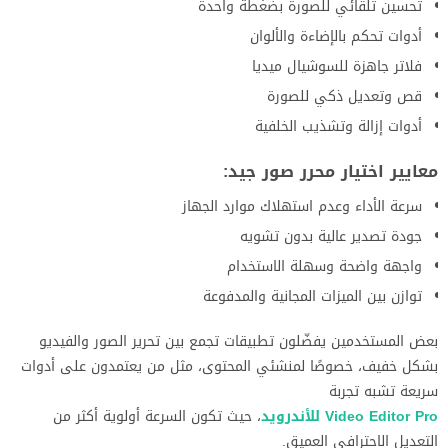
تحسين تلقائي للصورة بضغطة واحدة
أدوات تحكم بالإضاءة والألوان
فلاتر جاهزة للسوشيال ميديا
قص وتعديل ذكي للصورة
أدوات إزالة وتشذيب الخلفية
معايير اختيار محرر صور جيد:
سرعة الأداء وعدم استهلاك موارد الجهاز
جودة تصدير عالية بدون تشويه
واجهة واضحة وسهلة الاستخدام
توازن بين الميزات المجانية والمدفوعة
بعض المستخدمين يفضّلون تطبيقات تجمع بين تحرير الصور والفيديو
بشكل خفيف، خصوصًا لمنشئي المحتوى، مثل من يعتمدون على أدوات
سريعة تشبه تجربة
Video Editor Pro للأندرويد
، حيث تكون السرعة أولوية أكثر من
التعديل الاحترافي العميق.