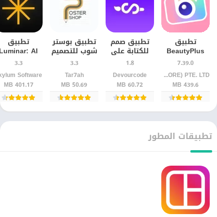
تطبيق
تطبيق صمم
تطبيق بوستر
تطبيق
BeautyPlus
للكتابة على
شوب للتصميم
Luminar: AI
للرتوش
الصور
والكتابة على
Photo Editor
3.3
3.3
1.8
7.39.0
والفلاتر على
والتصميم
الصور –
للأندرويد آخر
kylum Software
Tar7ah
Devourcode
PIXOCIAL TECHNOLOGY (SINGAPORE) PTE. LTD.
الهاتف
للأندرويد –
للأندرويد
إصدار
401.17 MB
50.69 MB
60.72 MB
439.6 MB
محرر صور
احترافي
تطبيقات المطور