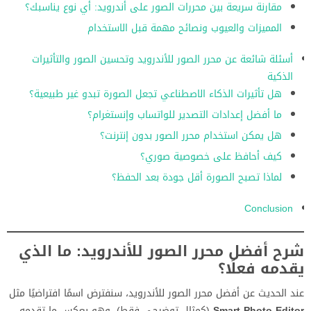
مقارنة سريعة بين محررات الصور على أندرويد: أي نوع يناسبك؟
المميزات والعيوب ونصائح مهمة قبل الاستخدام
أسئلة شائعة عن محرر الصور للأندرويد وتحسين الصور والتأثيرات
الذكية
هل تأثيرات الذكاء الاصطناعي تجعل الصورة تبدو غير طبيعية؟
ما أفضل إعدادات التصدير للواتساب وإنستغرام؟
هل يمكن استخدام محرر الصور بدون إنترنت؟
كيف أحافظ على خصوصية صوري؟
لماذا تصبح الصورة أقل جودة بعد الحفظ؟
Conclusion
شرح أفضل محرر الصور للأندرويد: ما الذي
يقدمه فعلًا؟
عند الحديث عن أفضل محرر الصور للأندرويد، سنفترض اسمًا افتراضيًا مثل
Smart Photo Editor
(كمثال توضيحي فقط)، وهو يعكس ما تقدمه