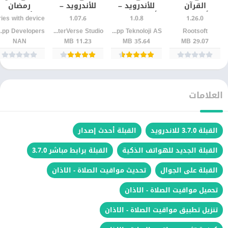
القرآن
للأندرويد –
للأندرويد –
رمضان
أسبوعيًا
أذكار الصباح
مواقيت الصلاة
للأندرويد –
1.07.6
1.0.8
1.26.0
للأندرويد |
والمساء
واتجاه القبلة
أوقات الأذان
evelopers
JupiterVerse Studio
Assistant App Teknoloji AS
Rootsoft
التزم بالقراءة
بسهولة
بدقة
بدقة وتنبيها
NAN
11.23 MB
35.64 MB
29.07 MB
دون انقطاع
يومية
العلامات
القبلة 3.7.0 للاندرويد
القبلة أحدث إصدار
القبلة الجديد للهواتف الذكية
القبلة برابط مباشر 3.7.0
القبلة على الجوال
تحديث مواقيت الصلاة - الاذان
تحميل مواقيت الصلاة - الاذان
تنزيل تطبيق مواقيت الصلاة - الاذان