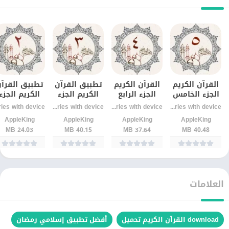
القرآن الكريم
القرآن الكريم
تطبيق القرآن
تطبيق القرآ
الجزء الخامس
الجزء الرابع
الكريم الجزء
الكريم الجزء
– بجودة عالية
للأندرويد –
الثالث
الثاني –
Varies with device
Varies with device
Varies with device
بدون إنترنت
تلاوة واضحة
للاندرويد اخر
للأندرويد آخر
AppleKing
AppleKing
AppleKing
AppleKing
اصدار
إصدار
24.03 MB
40.15 MB
37.64 MB
40.48 MB
العلامات
download القرآن الكريم تحميل
أفضل تطبيق إسلامي رمضان