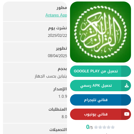
مطور
Antares App‏
نشرت يوم
22‏/02‏/2025
تطوير
08/04/2025
بحجم
تحميل من GOOGLE PLAY
يتباين بحسب الجهاز
تحميل APK رسمي
الإصدار
1.0.9
قناتي تليجرام
المتطلبات
قناتي يوتيوب
8.0
0
/5
التحميلات