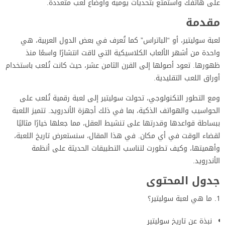
على هاتفك واستمتع بتحديات يومية وأوضاع لعب متعددة.
مقدمة
لعبة سوليتير، أو “الباتراس” كما تُعرف في بعض الدول العربية، هي
واحدة من أشهر الألعاب الكلاسيكية التي لاقت انتشارًا واسعًا منذ
ظهورها. تعود أصولها إلى القرن الثامن عشر، حيث كانت تُلعب باستخدام
أوراق اللعب التقليدية.
ومع التطور التكنولوجي، تحولت سوليتير إلى لعبة رقمية تُلعب على
الحواسيب والهواتف الذكية، بما في ذلك أجهزة الأندرويد. تتميز اللعبة
ببساطة قواعدها وقدرتها على تنشيط العقل، مما جعلها خيارًا مثاليًا
لقضاء الوقت في أي مكان. في هذا المقال، سنستعرض تاريخ اللعبة،
وأهميتها، وكيف تطورت لتناسب التطبيقات الحديثة على أنظمة
الأندرويد.
جدول المحتوى
ما هي لعبة سوليتير؟
نبذة عن تاريخ سوليتير