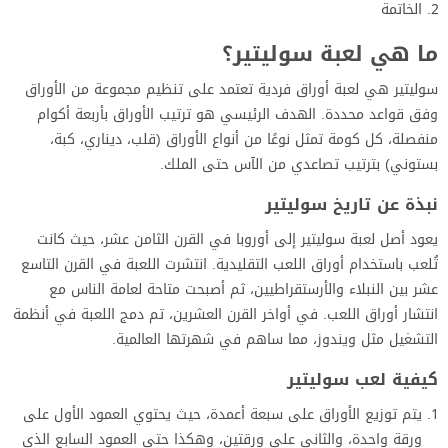
الخاتمة
ما هي لعبة سوليتير؟
سوليتير هي لعبة أوراق فردية تعتمد على تنظيم مجموعة من الأوراق
وفق قواعد محددة. الهدف الرئيسي هو ترتيب الأوراق بأربعة أكوام
منفصلة، كل كومة تمثل نوعًا من أنواع الأوراق (قلب، ديناري، كبة،
بستوني) بترتيب تصاعدي من الآس حتى الملك.
نبذة عن تاريخ سوليتير
يعود أصل لعبة سوليتير إلى أوروبا في القرن الثامن عشر، حيث كانت
تُلعب باستخدام أوراق اللعب التقليدية. انتشرت اللعبة في القرن التاسع
عشر بين النبلاء والأرستقراطيين، ثم أصبحت متاحة لعامة الناس مع
انتشار أوراق اللعب. في أواخر القرن العشرين، تم دمج اللعبة في أنظمة
التشغيل مثل ويندوز، مما ساهم في شهرتها العالمية.
كيفية لعب سوليتير
يتم توزيع الأوراق على سبعة أعمدة، حيث يحتوي العمود الأول على
ورقة واحدة، والثاني على ورقتين، وهكذا حتى العمود السابع الذي