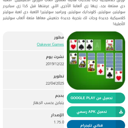
دي ممتعة بجد، زيها زي ألعابنا الأخرى اللي عرفتها قبل كذا زي سبايردر
سوليتير، سوليتير، كلوندايك سوليتير، وبراميد سوليتير! اللعبة دي لعبة سوليتر
كلاسيكية جديدة وجات لك بتجربة جديدة حتعيش معاها متعة ألعاب سوليتير
الأصلية!
مطور
Oakever Games‏
نشرت يوم
22‏/12‏/2019
تطوير
22/04/2025
بحجم
تحميل من GOOGLE PLAY
يتباين بحسب الجهاز
تحميل APK رسمي
الإصدار
1.75.0
قناتي تليجرام