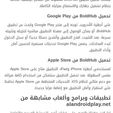
بنظام تشغيل جهازك والاستمتاع بمزاياه الكاملة.
تحميل BoldHub من Google Play
على أجهزة الأندرويد، توجه إلى متجر Google Play وابحث عن تطبيق
BoldHub، أو يمكن الوصول إلى صفحة التطبيق مباشرة لتنزيله وتثبيته
بسرعة. بعد التثبيت، افتح التطبيق وأنشئ حسابًا جديدًا أو سجل الدخول
لبدء المحادثات. يضمن Google Play تحديثات مستمرة لتحسين أمان
وأداء التطبيق.
تحميل BoldHub من Apple Store
لمستخدمي أجهزة iPhone وiPad، التطبيق متاح على Apple Store
بنفس السهولة. بعد تحميل التطبيق ستتمكن من استخدام كافة ميزاته
مع دعم مثالي لنظام iOS. التحديثات المنتظمة من Apple Store تحافظ
على استقرار وأمان التطبيق مع إضافة مزايا جديدة.
تطبيقات وبرامج وألعاب مشابهة من
alandroidplay.net