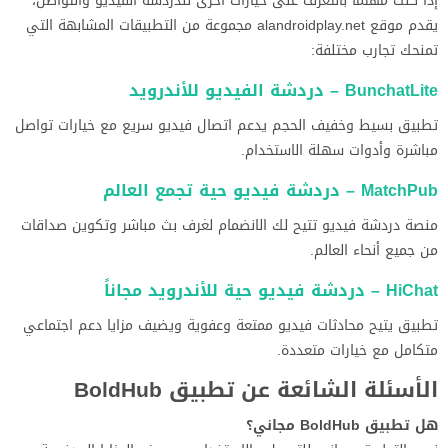
إذا كنت مهتمًا بالتعرف على خيارات أخرى للدردشة الفيديو والتواصل،
يقدم موقع alandroidplay.net مجموعة من التطبيقات المشابهة التي
تمنحك تجارب مختلفة:
BunchatLite – دردشة الفيديو للأندرويد
تطبيق بسيط وخفيف الحجم يدعم اتصال فيديو سريع مع خيارات تواصل
مباشرة وأدوات سهلة الاستخدام.
MatchPub – دردشة فيديو حية تجمع العالم
منصة دردشة فيديو تتيح لك الانضمام لغرف بث مباشر وتكوين صداقات
من جميع أنحاء العالم.
HiChat – دردشة فيديو حية للأندرويد مجاناً
تطبيق يتيح محادثات فيديو ممتعة وعفوية ويضيف مزايا دعم اجتماعي
متكامل مع خيارات متعددة.
الأسئلة الشائعة عن تطبيق BoldHub
هل تطبيق BoldHub مجاني؟