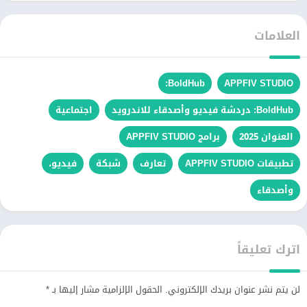
العلامات
BoldHub:
APPFIV STUDIO
BoldHub: دردشة فيديو وأصدقاء للاندرويد
اجتماعية
العنوان 2025
برامج APPFIV STUDIO
تطبيقات APPFIV STUDIO
تعارف‎
شبكة
فيديو،
وأصدقاء
اترك تعليقاً
لن يتم نشر عنوان بريدك الإلكتروني.
الحقول الإلزامية مشار إليها بـ
*