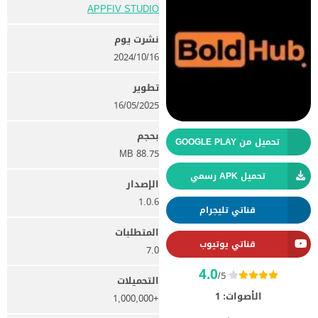
APPFIV STUDIO
نشرت يوم
16‏/10‏/2024
تطوير
16/05/2025
بحجم
تحميل من GOOGLE PLAY
88.75 MB
تحميل APK رسمي
الإصدار
1.0.6
قناتي تليجرام
المتطلبات
قناتي يوتيوب
7.0
4.0
/5
التحميلات
الأصوات:
1
+1,000,000