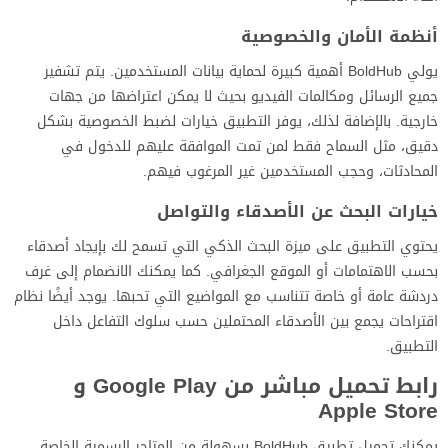
أنظمة الأمان والخصوصية
يولي BoldHub أهمية كبيرة لحماية بيانات المستخدمين. يتم تشفير
جميع الرسائل ومكالمات الفيديو بحيث لا يمكن اعتراضها من جهات
خارجية. بالإضافة لذلك، يوفر التطبيق خيارات لضبط الخصوصية بشكل
دقيق، مثل السماح فقط لمن تمت الموافقة عليهم للدخول في
المحادثات، وحجب المستخدمين غير المرغوب فيهم.
خيارات البحث عن الأصدقاء والتواصل
يحتوي التطبيق على ميزة البحث الذكي التي تسمح لك بإيجاد أصدقاء
بحسب الاهتمامات أو الموقع الجغرافي. كما يمكنك الانضمام إلى غرف
دردشة عامة أو خاصة تتناسب مع المواضيع التي تحبها. يوجد أيضًا نظام
اقتراحات يجمع بين الأصدقاء المحتملين حسب سلوك التفاعل داخل
التطبيق.
رابط تحميل مباشر من Google Play و
Apple Store
يمكنك تحميل تطبيق BoldHub بسهولة من المتاجر الرسمية الخاصة