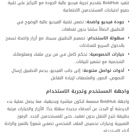
تتفرد BoldHub بتقديم تجربة فيديو عالية الجودة مع التركيز على تلبية
جميع احتياجات المستخدمين الاجتماعية.
جودة فيديو واضحة:
تضمن تقنية الفيديو عالية الوضوح في
التطبيق اتصالاً سلسًا بدون تقطعات.
سهولة الاستخدام:
تصميم التطبيق بسيط، مع أزرار واضحة تسمح
بالدخول السريع للمحادثات.
خيارات الخصوصية:
تحكم كامل في من يرى ملفك ومعلوماتك
الشخصية مع تشفير للبيانات.
أدوات تواصل متنوعة:
إلى جانب الفيديو، يدعم التطبيق إرسال
النصوص، الصور، والملصقات لزيادة التفاعل.
واجهة المستخدم وتجربة الاستخدام
واجهة BoldHub مصممة لتكون مباشرة وبديهية، مما يجعل عملية بدء
الدردشة أو البحث عن أصدقاء جديدة سهلة جدًا. الأزرار والخيارات مرتبة
بطريقة تتيح التنقل بدون تعقيد، حتى للمستخدمين الجدد. الرموز
التعبيرية وخيارات تخصيص الملف الشخصي تضفي شعورًا بالتميز والراحة
أثناء الاستخدام.