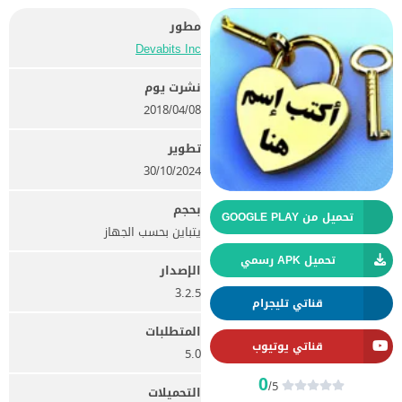
مطور
Devabits Inc‏
نشرت يوم
08‏/04‏/2018
تطوير
30/10/2024
بحجم
تحميل من GOOGLE PLAY
يتباين بحسب الجهاز
تحميل APK رسمي
الإصدار
3.2.5
قناتي تليجرام
المتطلبات
قناتي يوتيوب
5.0
0
/5
التحميلات