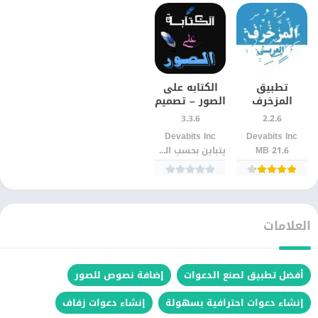
تطبيق
الكتابه على
المزخرف
الصور – تصميم
العربي –
صور للاندرويد
3.3.6
2.2.6
زخرفة أسماء
Apk
Devabits Inc‏
Devabits Inc‏
ونصوص عربية
21.6 MB
يتباين بحسب الجهاز
باحتراف
العلامات
أفضل تطبيق لصنع الدعوات
إضافة نصوص للصور
إنشاء دعوات احترافية بسهولة
إنشاء دعوات زفاف