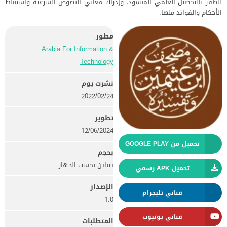
للظفر بالتحصيل العلمي المنشود، وإدراك معاني النصوص الشرعية واستنباط
الأحكام والفوائد منها.
مطور
Arabia For Information &
Technology‏
نشرت يوم
24‏/02‏/2022
تطوير
12/06/2024
تحميل من GOOGLE PLAY
بحجم
يتباين بحسب الجهاز
تحميل APK رسمي
الإصدار
قناتي تليجرام
1.0
قناتي يوتيوب
المتطلبات