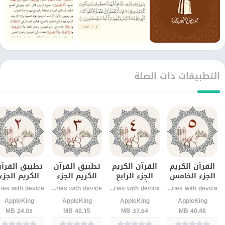
التطبيقات ذات الصلة
القرآن الكريم
القرآن الكريم
تطبيق القرآن
تطبيق القرآ
الجزء الخامس
الجزء الرابع
الكريم الجزء
الكريم الجزء
– بجودة عالية
للأندرويد –
الثالث
الثاني –
Varies with device
Varies with device
Varies with device
بدون إنترنت
تلاوة واضحة
للاندرويد اخر
للأندرويد آخر
AppleKing
AppleKing
AppleKing
AppleKing
اصدار
إصدار
24.03 MB
40.15 MB
37.64 MB
40.48 MB