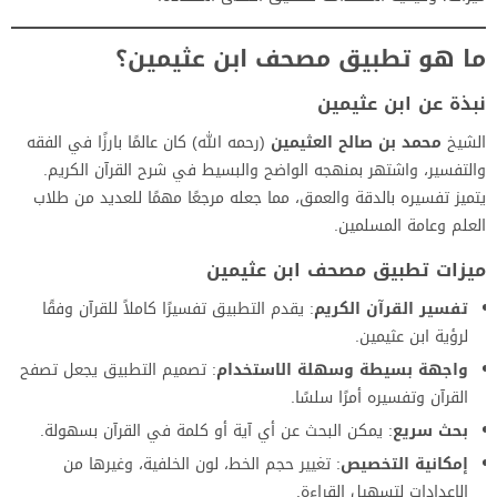
ما هو تطبيق مصحف ابن عثيمين؟
نبذة عن ابن عثيمين
الشيخ
محمد بن صالح العثيمين
(رحمه الله) كان عالمًا بارزًا في الفقه
والتفسير، واشتهر بمنهجه الواضح والبسيط في شرح القرآن الكريم.
يتميز تفسيره بالدقة والعمق، مما جعله مرجعًا مهمًا للعديد من طلاب
العلم وعامة المسلمين.
ميزات تطبيق
مصحف ابن عثيمين
تفسير القرآن الكريم
: يقدم التطبيق تفسيرًا كاملاً للقرآن وفقًا
لرؤية ابن عثيمين.
واجهة بسيطة وسهلة الاستخدام
: تصميم التطبيق يجعل تصفح
القرآن وتفسيره أمرًا سلسًا.
بحث سريع
: يمكن البحث عن أي آية أو كلمة في القرآن بسهولة.
إمكانية التخصيص
: تغيير حجم الخط، لون الخلفية، وغيرها من
الإعدادات لتسهيل القراءة.