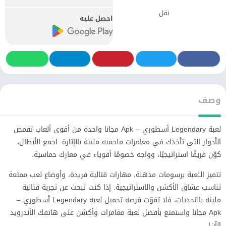
نقل
احصل عليه
وصف
لعبة Legendary أسطوري – Apk مجانا واحدة من أقوى ألعاب تقمص
الأدوار التي تأخذك في مغامرات ملحمية مليئة بالإثارة. اجمع الأبطال،
كوّن فريقًا استراتيجيًا، وواجه خصومًا أقوياء في معارك حماسية.
تتميز اللعبة برسومات مذهلة، مهارات قتالية فريدة، وأوضاع لعب ممتعة
تناسب عشاق الأكشن والاستراتيجية. إذا كنت تبحث عن تجربة قتالية
مليئة بالتحديات، فلا تفوّت فرصة تحميل لعبة Legendary أسطوري –
Apk مجانا واستمتع بأفضل لعبة مغامرات وأكشن على هاتفك الأندرويد
الآن!