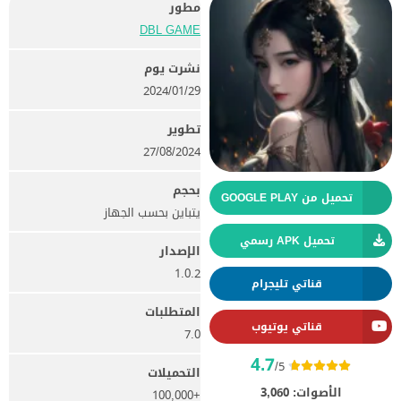
مطور
DBL GAME‏
نشرت يوم
29‏/01‏/2024
تطوير
27/08/2024
بحجم
تحميل من GOOGLE PLAY
يتباين بحسب الجهاز
تحميل APK رسمي
الإصدار
1.0.2
قناتي تليجرام
المتطلبات
قناتي يوتيوب
7.0
4.7
/5
التحميلات
الأصوات:
3,060
+100,000