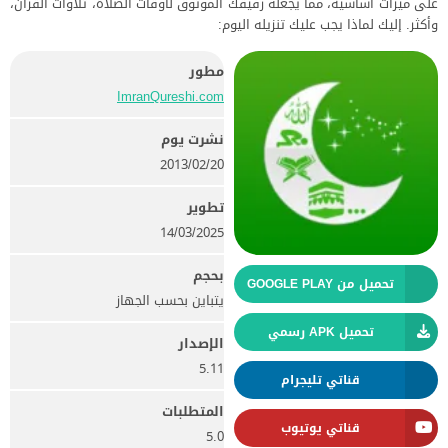
على ميزات أساسية، مما يجعله رفيقك الموثوق لأوقات الصلاة، تلاوات القرآن،
وأكثر. إليك لماذا يجب عليك تنزيله اليوم:
مطور
ImranQureshi.com‏
نشرت يوم
20‏/02‏/2013
تطوير
14/03/2025
بحجم
تحميل من GOOGLE PLAY
يتباين بحسب الجهاز
تحميل APK رسمي
الإصدار
5.11
قناتي تليجرام
المتطلبات
قناتي يوتيوب
5.0