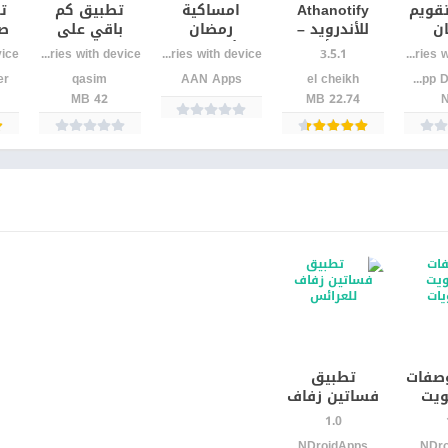
قويم
Athanotify
امساكية
تطبيق كم
ت
ن
للأندرويد –
رمضان
باقي على
صل
يد –
معرفة أوقات
للأندرويد –
رمضان
ل
Varies with device
Varies with device
3.5.1
Varies with device
لأذان
الصلاة بدقة
معرفة مواعيد
للأندرويد –
أد
MicroApp Developers
el cheikh
AAN Apps
qasim‏
er
بيهات
وتنبيهات
الإفطار
عداد رمضان
42 MB
22.74 MB
ة
يومية
والسحور
مجاني وسهل
بسهولة
الاستخدام
صفات
تطبيق
ويت
فساتين زفاف
ات –
للعرائس بدون
1.0
ويد
نت
NDr‏
NDroidApps‏