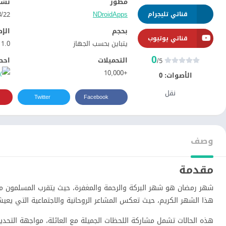
مطور
نشر
NDroidApps‏
22‏/03‏/2021
قناتي تليجرام
بحجم
الإ
قناتي يوتيوب
يتباين بحسب الجهاز
1.0
0
التحميلات
احص
/5
+10,000
الأصوات:
0
نقل
Twitter
Facebook
وصف
مقدمة
شهر رمضان هو شهر البركة والرحمة والمغفرة، حيث يتقرب المسلمون من الله
هذا الشهر الكريم، حيث تعكس المشاعر الروحانية والاجتماعية التي يعي
هذه الحالات تشمل مشاركة اللحظات الجميلة مع العائلة، مواجهة التحديا