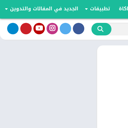
كاة
تطبيقات
الجديد في المقالات والتدوين
الموسيقى والصوت
تحديثات وأخبار أندرويد
أدوات الفيديو
مقارنة وشرح العاب اندرويد
تخصيص
مراجعة ومقارنة تطبيقات أندرويد
ية
الكتب والمراجع
أعمال
ترفيه
اجتماعي
شؤون مالية
الأدوات
طعام ومشروب
الإنتاجية
الاتصال
الصحة واللياقة البدنية