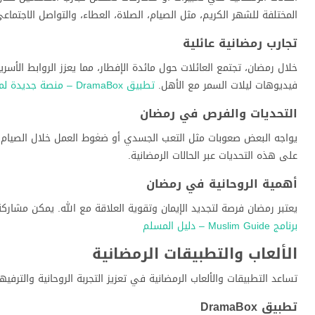
المختلفة للشهر الكريم، مثل الصيام، الصلاة، العطاء، والتواصل الاجتماع
تجارب رمضانية عائلية
خلال رمضان، تجتمع العائلات حول مائدة الإفطار، مما يعزز الروابط الأسر
فيديوهات ليلات السمر مع الأهل.
تطبيق DramaBox – منصة جديدة لمشاهدة المسلسلات القصيرة
التحديات والفرص في رمضان
يواجه البعض صعوبات مثل التعب الجسدي أو ضغوط العمل خلال الصيام. و
على هذه التحديات عبر الحالات الرمضانية.
أهمية الروحانية في رمضان
يعتبر رمضان فرصة لتجديد الإيمان وتقوية العلاقة مع الله. يمكن مشاركة ا
برنامج Muslim Guide – دليل المسلم
الألعاب والتطبيقات الرمضانية
تساعد التطبيقات والألعاب الرمضانية في تعزيز التجربة الروحانية والترفي
تطبيق DramaBox