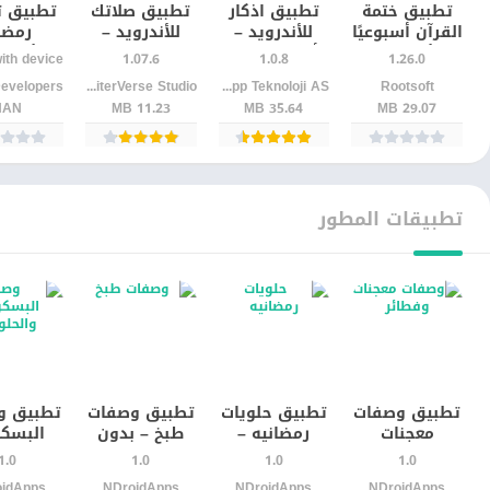
تطبيق ختمة
تطبيق اذكار
تطبيق صلاتك
تطبيق ت
القرآن أسبوعيًا
للأندرويد –
للأندرويد –
رمضا
للأندرويد |
أذكار الصباح
مواقيت الصلاة
للأندرو
1.07.6
1.0.8
1.26.0
التزم بالقراءة
والمساء
واتجاه القبلة
أوقات ا
JupiterVerse Studio
Assistant App Teknoloji AS
Rootsoft
دون انقطاع
بسهولة
بدقة
بدقة وتن
NAN
11.23 MB
35.64 MB
29.07 MB
يومي
تطبيقات المطور
تطبيق وصفات
تطبيق حلويات
تطبيق وصفات
تطبيق و
معجنات
رمضانيه –
طبخ – بدون
البسك
وفطائر – بدون
بدون نت
نت apk مجانا
والحلوي
1.0
1.0
1.0
1.0
نت للاندرويد
للاندرويد
للاندر
NDroidApps‏
NDroidApps‏
NDroidApps‏
oidApps