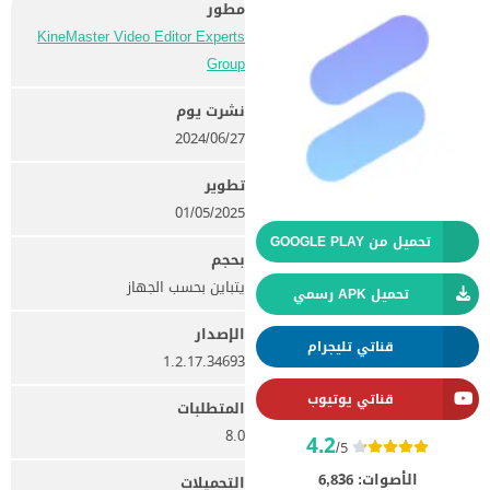
مطور
KineMaster Video Editor Experts
Group‏
نشرت يوم
27‏/06‏/2024
تطوير
01/05/2025
تحميل من GOOGLE PLAY
بحجم
يتباين بحسب الجهاز
تحميل APK رسمي
الإصدار
قناتي تليجرام
1.2.17.34693
قناتي يوتيوب
المتطلبات
8.0
4.2
/5
الأصوات:
6,836
التحميلات