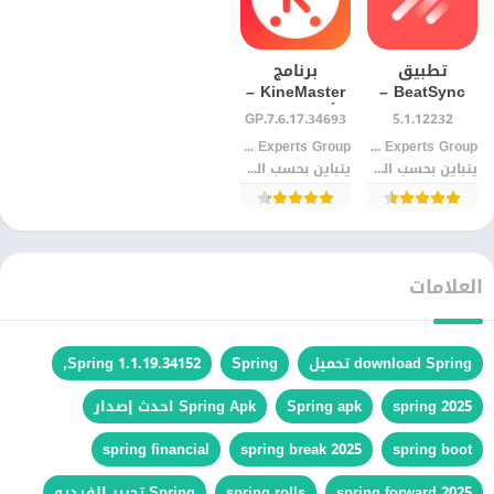
تطبيق
برنامج
KineMaster –
BeatSync –
فيديوهات
أفضل محرر
7.6.17.34693.GP
5.1.12232
سريعة وسهلة
فيديو احترافي
KineMaster Video Editor Experts Group‏
KineMaster Video Editor Experts Group‏
يتباين بحسب الجهاز
يتباين بحسب الجهاز
العلامات
download Spring تحميل
Spring
Spring 1.1.19.34152,
spring 2025
Spring apk
Spring Apk احدث إصدار
spring financial
spring break 2025
spring boot
spring forward 2025
spring rolls
Spring تحرير الفيديو