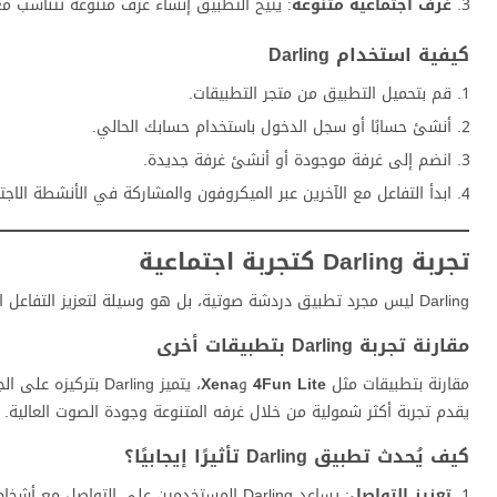
غرف اجتماعية متنوعة
: يتيح التطبيق إنشاء غرف متنوعة تتناسب م
كيفية استخدام Darling
قم بتحميل التطبيق من متجر التطبيقات.
أنشئ حسابًا أو سجل الدخول باستخدام حسابك الحالي.
انضم إلى غرفة موجودة أو أنشئ غرفة جديدة.
ابدأ التفاعل مع الآخرين عبر الميكروفون والمشاركة في الأنشطة الاجتم
تجربة Darling كتجربة اجتماعية
Darling ليس مجرد تطبيق دردشة صوتية، بل هو وسيلة لتعزيز التفاعل الاجتماعي وبناء علاقات جديدة.
مقارنة تجربة Darling بتطبيقات أخرى
مقارنة بتطبيقات مثل
4Fun Lite
و
Xena
يقدم تجربة أكثر شمولية من خلال غرفه المتنوعة وجودة الصوت العالية.
كيف يُحدث تطبيق Darling تأثيرًا إيجابيًا؟
تعزيز التواصل
: يساعد Darling المستخدمين على التواصل مع أشخاص جدد من مختلف أنحاء العالم.