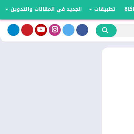
كاة
تطبيقات
الجديد في المقالات والتدوين
الموسيقى والصوت
تحديثات وأخبار أندرويد
أدوات الفيديو
مقارنة وشرح العاب اندرويد
تخصيص
مراجعة ومقارنة تطبيقات أندرويد
ية
الكتب والمراجع
أعمال
ترفيه
اجتماعي
شؤون مالية
الأدوات
طعام ومشروب
الإنتاجية
الاتصال
الصحة واللياقة البدنية