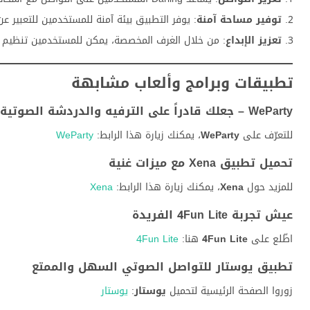
توفير مساحة آمنة
: يوفر التطبيق بيئة آمنة للمستخدمين للتعبير ع
تعزيز الإبداع
: من خلال الغرف المخصصة، يمكن للمستخدمين تنظيم أن
تطبيقات وبرامج وألعاب مشابهة
WeParty – جعلك قادراً على الترفيه والدردشة الصوتية بشكل فوري
للتعرّف على
WeParty
، يمكنك زيارة هذا الرابط:
WeParty
تحميل تطبيق Xena مع ميزات غنية
للمزيد حول
Xena
، يمكنك زيارة هذا الرابط:
Xena
عيش تجربة 4Fun Lite الفريدة
اطّلع على
4Fun Lite
هنا:
4Fun Lite
تطبيق يوستار للتواصل الصوتي السهل والممتع
زوروا الصفحة الرئيسية لتحميل
يوستار
:
يوستار