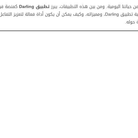
 من حياتنا اليومية. ومن بين هذه التطبيقات، يبرز
تطبيق Darling
كمنصة فري
الدردشة الصوتية والحفلات الاجتماعية. في هذا المقال، سنستعرض ماهية تطبيق Darling، ومميزاته، وكيف يمكن أن يكون أداة فعالة ل
 حوله.