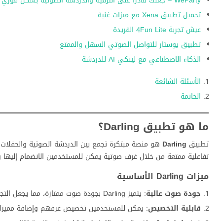
WeParty – جعلك قادراً على الترفيه والدردشة الصوتية بشكل فوري
تحميل تطبيق Xena مع ميزات غنية
عيش تجربة 4Fun Lite الفريدة
تطبيق يوستار للتواصل الصوتي السهل والممتع
الذكاء الاصطناعي مع لينكي AI للدردشة
الأسئلة الشائعة
الخاتمة
ما هو تطبيق Darling؟
تطبيق
Darling
تفاعلية ممتعة من خلال غرف صوتية يمكن للمستخدمين الانضمام إليها 
ميزات Darling الأساسية
جودة صوت عالية
: يتميز Darling بجودة صوت ممتازة، مما يجعل التجربة أكثر واقعية.
قابلية التخصيص
: يمكن للمستخدمين تخصيص غرفهم وإضافة مميزات م