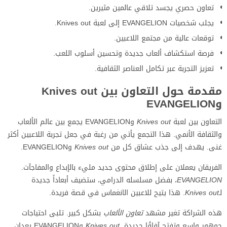
تعاون حصري يجسد تلاقي عالمين مثيرين.
يجلب شخصيات EVANGELION إلى لعبة Knives out.
توقعات عالية من مجتمع اللاعبين.
فرصة استكشاف ألعاب جديدة وتحسين أسلوب اللعب.
تعزيز التجربة عبر تكامل العناصر الثقافية.
مقدمة حول التعاون بين Knives out
وEVANGELION
التعاون بين لعبة
Knives out
و
EVANGELION
يجمع بين عالم الألعاب
والثقافة الأنمي. هذا التجمع يأتي من رغبة في جعل تجربة اللاعبين أكثر
غنى. يهدف إلى جذب عشاق كل من
Knives out
و
EVANGELION
.
الفريقان يعملان على إطلاق محتوى جديد مليء بالإبداع والمفاجآت.
EVANGELION
، بفضل مسلسله الدرامي، ستضيف أبعاداً جديدة
لـ
Knives out
. هذا يتيح للاعبين الانغماس في قصة فريدة.
هذه الشراكة تغير مشهد
تعاون الألعاب
بشكل كبير. تلبى احتياجات
جمهور واسع وتفتح آفاقًا جديدة.
Knives out
و
EVANGELION
يعدان