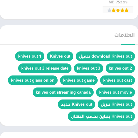
752.99 MB
العلامات
download Knives out تحميل
Knives out
knives out 1
knives out 3 release date
knives out 3
knives out 2
knives out glass onion
knives out game
knives out cast
knives out streaming canada
knives out movie
Knives out تنزيل
Knives out جديد
Knives out يتباين بحسب الجهاز,