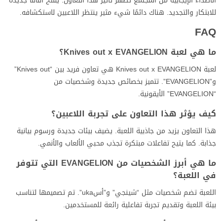
الأصداء الإيجابية من المجتمع تظهر تأثير هذا التعاون. يفتح آفاقًا جديدة
للابتكار والتجديد. هناك دائمًا شيء مثير ينتظر اللاعبين لاستكشافه.
FAQ
ما هي لعبة Knives out x EVANGELION؟
لعبة Knives out x EVANGELION هي تعاون فريد بين “Knives out”
و”EVANGELION”. تتميز بخصائص جديدة وشخصيات من
“EVANGELION” الأيقونية.
كيف يؤثر هذا التعاون على تجربة اللاعبين؟
هذا التعاون يزيد من جاذبية اللعبة. يضيف بيئات جديدة ورسوم بيانية
جذابة. كما يتيح تفاعلات مبتكرة تجذب محبي الألعاب والأنمي.
ما هي أبرز الشخصيات من EVANGELION التي تتوفر
في اللعبة؟
اللعبة تضم شخصيات مثل “شينجي” و”أسuka”. تم تصميمها لتناسب
بيئة اللعبة وتقديم تجربة تفاعلية رائعة للمستخدمين.