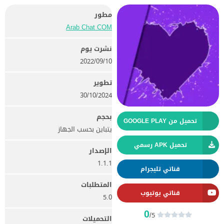
مطور
Arab Chat COM‏‏
نشرت يوم
10‏/09‏/2022
تطوير
30/10/2024
بحجم
تحميل من GOOGLE PLAY
يتباين بحسب الجهاز
تحميل APK رسمي
الإصدار
1.1.1
قناتي تليجرام
المتطلبات
قناتي يوتيوب
5.0
0
/5
التحميلات