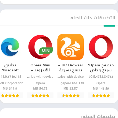
التطبيقات ذات الصلة
متصفح Opera:
UC Browser –
Opera Mini
تطبيق
سريع وخاص
تصفح بسرعة
للأندرويد –
Microsoft
للاندرويد Apk
آخر إصدار
متصفح سريع
Edge للأندرو
144.0.3719.115
Varies with device
Varies with device
90.5.4752.84763
للأندرويد
وخفيف ويوفر
– متصفح
Opera‏
UCWeb Singapore Pte. Ltd.
Opera‏
ion
الإنترنت
سريع بذكاء
311.9 MB
54.72 MB
32.87 MB
148.59 MB
اصطناعي
تطبيقات المطور