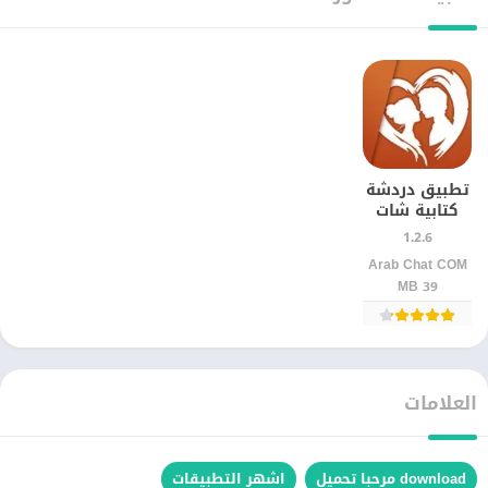
تطبيق دردشة
كتابية شات
عشوائي
1.2.6
مجهول
Arab Chat COM‏‏
للأندرويد –
39 MB
تواصل سريع
وآمن
العلامات
download مرحبا تحميل
اشهر التطبيقات