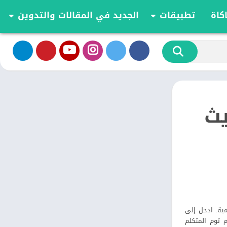
كاة
تطبيقات
الجديد في المقالات والتدوين
الموسيقى والصوت
تحديثات وأخبار أندرويد
أدوات الفيديو
مقارنة وشرح العاب اندرويد
تخصيص
مراجعة ومقارنة تطبيقات أندرويد
ية
الكتب والمراجع
أعمال
– التحديث
ترفيه
اجتماعي
شؤون مالية
الأدوات
طعام ومشروب
الإنتاجية
الاتصال
اليومية. ادخل إلى
الصحة واللياقة البدنية
م توم المتكلم