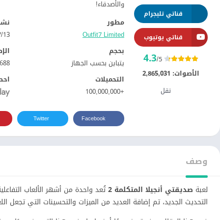
والأصدقاء!
قناتي تليجرام
مطور
نشر
Outfit7 Limited‏
13‏/07‏/2021
قناتي يوتيوب
بحجم
الإ
4.3
/5
يتباين بحسب الجهاز
0688
الأصوات:
2,865,031
التحميلات
احص
نقل
+100,000,000
Twitter
Facebook
وصف
لعبة
صديقتي أنجيلا المتكلمة 2
تُعد واحدة من أشهر الألعاب التفاعلية
التحديث الجديد، تم إضافة العديد من الميزات والتحسينات التي تجعل اللعب