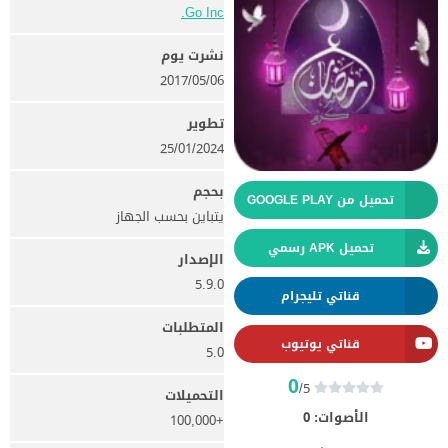
Go Inc.‏
نشرت يوم
06‏/05‏/2017
تطوير
25/01/2024
بحجم
تحميل من GOOGLE PLAY
يتباين بحسب الجهاز
تحميل APK رسمي
الإصدار
5.9.0
قناتي تليجرام
المتطلبات
قناتي يوتيوب
5.0
0
/5
التحميلات
الأصوات:
0
+100,000