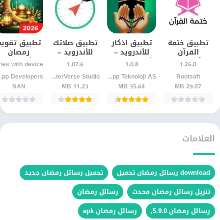
تطبيق ختمة
تطبيق اذكار
تطبيق صلاتك
تطبيق تقويم
القرآن
للأندرويد –
للأندرويد –
رمضان
أسبوعيًا
أذكار الصباح
مواقيت الصلاة
للأندرويد –
1.07.6
1.0.8
1.26.0
للأندرويد |
والمساء
واتجاه القبلة
أوقات الأذان
evelopers
JupiterVerse Studio
Assistant App Teknoloji AS
Rootsoft
التزم بالقراءة
بسهولة
بدقة
بدقة وتنبيها
NAN
11.23 MB
35.64 MB
29.07 MB
دون انقطاع
يومية
العلامات
download رسائل رمضان تحميل
تحميل رسائل رمضان جديد
تنزيل رسائل رمضان محدث
رسائل رمضان
رسائل رمضان 5.9.0,
رسائل رمضان apk