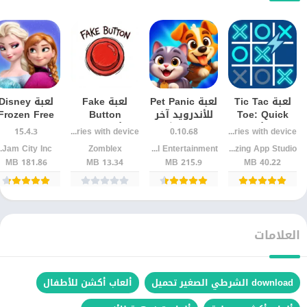
لعبة Tic Tac
لعبة Pet Panic
لعبة Fake
لعبة Disney
Toe: Quick
للأندرويد آخر
Button
Frozen Free
Duel للأندرويد
إصدار + شرح
للأندرويد :
Fall: تحديات
15.4.3
Varies with device
0.10.68
Varies with device
– تحديات XO
كامل
تجربة ألغاز
ألغاز ساحرة
Blazing App Studio
Queen Digital Entertainment
Zomblex
Jam City Inc.‏
خادعة تختبر
مع شخصياتك
181.86 MB
13.34 MB
215.9 MB
40.22 MB
ذكاءك
المفضلة!
العلامات
download الشرطي الصغير تحميل
ألعاب أكشن للأطفال